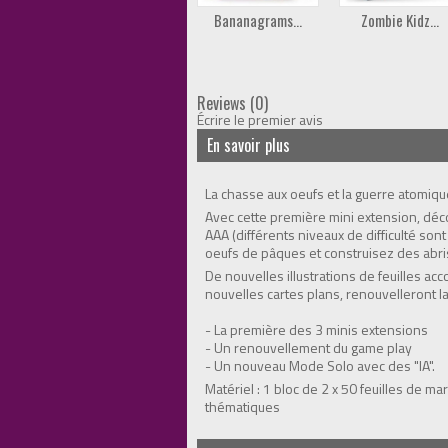
Bananagrams...
Zombie Kidz...
Reviews (0)
Écrire le premier avis
En savoir plus
La chasse aux oeufs et la guerre atomiq
Avec cette première mini extension, déc
AAA (différents niveaux de difficulté so
oeufs de pâques et construisez des abri
De nouvelles illustrations de feuilles a
nouvelles cartes plans, renouvelleront la
- La première des 3 minis extensions
- Un renouvellement du game play
- Un nouveau Mode Solo avec des "IA".
Matériel : 1 bloc de 2 x 50 feuilles de m
thématiques