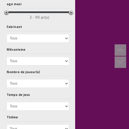
age maxi
3 - 99 an(s)
Fabricant
Mécanisme
Lost Cities...
Chronicles...
Chronicles...
Nombre de joueur(s)
Temps de jeux
Thème