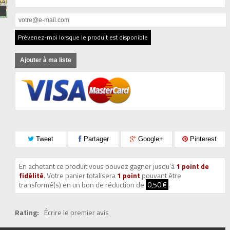
Prévenez-moi lorsque le produit est disponible
Ajouter à ma liste
Tweet
Partager
Google+
Pinterest
En achetant ce produit vous pouvez gagner jusqu'à
1
point de
fidélité
. Votre panier totalisera
1
point
pouvant être
transformé(s) en un bon de réduction de
0,50 €
.
Rating:
Écrire le premier avis