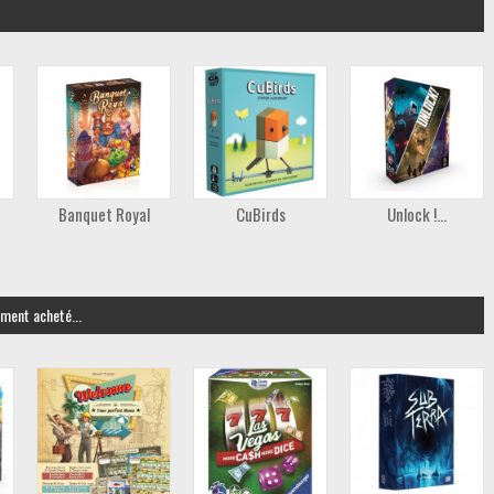
Banquet Royal
CuBirds
Unlock !...
ement acheté...