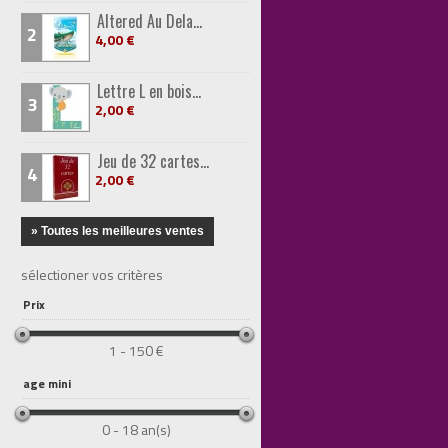
Altered Au Dela...
2
4,00 €
Lettre L en bois...
3
2,00 €
Jeu de 32 cartes...
4
2,00 €
» Toutes les meilleures ventes
sélectioner vos critères
Prix
1 - 150 €
age mini
0 - 18 an(s)