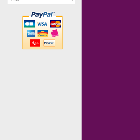
Paleo Les...
Trek 12 + 1...
Bunny...