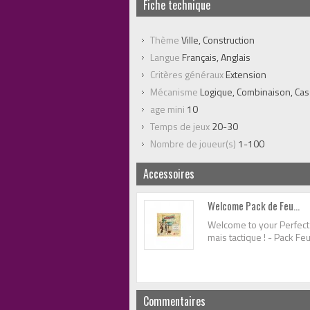
Fiche technique
Thème
Ville, Construction
Langue
Français, Anglais
Critères généraux
Extension
Mécanisme
Logique, Combinaison, Cas
age mini
10
Temps de jeux
20-30
Nombre de joueur(s)
1-100
Accessoires
Welcome Pack de Feu...
Welcome to your Perfect 
mais tactique ! - Pack F
Commentaires