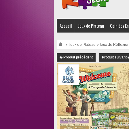
Accueil
Jeux de Plateau
Coin des E
>
Jeux de Plateau
>
Jeux de Réflexion
Produit précédent
Produit suivant