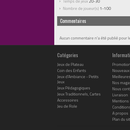
Temps de jeux
20-30
Nombre de joueur(s)
1-100
Commentaires
Aucun commentaire n'a été publié pour 
Catégories
Informat
Jeux de Plateau
Promotio
Coin des Enfants
Nouveaux 
Jeux d'Ambiance - Petits
Meilleure
Jeux
Nos maga
Jeux Pédagogiques
Nous cont
Jeux Traditionnels, Cartes
Livraison
Accessoires
Mentions 
Jeu de Role
Conditions
A propos
Plan du si