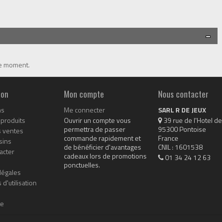
le moment.
ion
Mon compte
Nous contacter
ns
Me connecter
SARL R DE JEUX
produits
Ouvrir un compte vous
 39 rue de l'Hotel de 
permettra de passer
95300 Pontoise

s ventes
commande rapidement et
France

sins
de bénéficier d'avantages
CNIL : 1601538
acter
cadeaux lors de promotions
01 34 24 12 63
ponctuelles.
légales
 d'utilisation
te