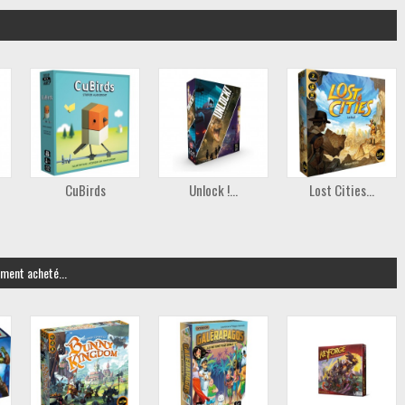
CuBirds
Unlock !...
Lost Cities...
ement acheté...