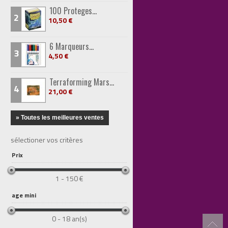
100 Proteges...
2
10,50 €
6 Marqueurs...
3
4,50 €
Terraforming Mars...
4
21,00 €
» Toutes les meilleures ventes
sélectioner vos critères
Prix
1 - 150 €
age mini
0 - 18 an(s)