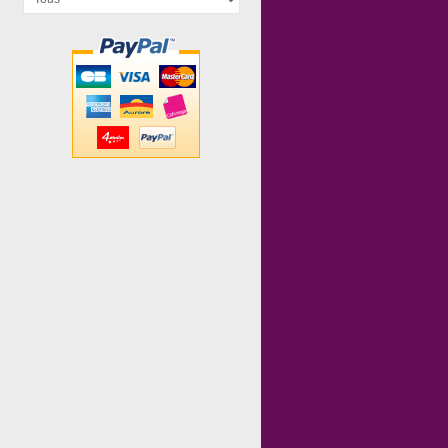
Celestia...
Plouf Party
Not Alone