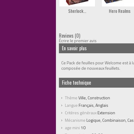
Sherlock...
Hero Realms
Reviews (0)
Écrire le premier avis
En savoir plus
Ce Pack de feuilles pour Welcome est à l
composée de nouveaux feuillets.
Fiche technique
Thème
Ville, Construction
Langue
Français, Anglais
Critères généraux
Extension
Mécanisme
Logique, Combinaison, Cas
age mini
10