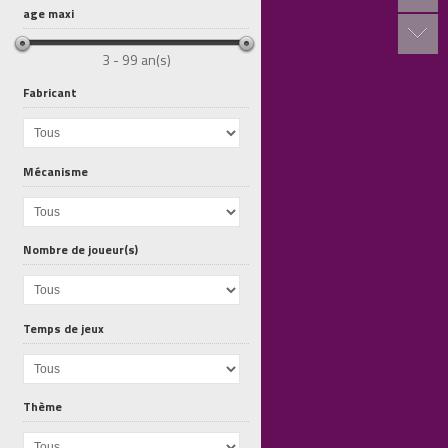
age maxi
3 - 99 an(s)
Fabricant
Mécanisme
Chronicles...
Chronicles...
Dragon Castle
Nombre de joueur(s)
Temps de jeux
Thème