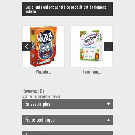
Les clients qui ont acheté ce produit ont également
acheté...
Wazabi...
Tam Tam...
A
Reviews (0)
Écrire le premier avis
En savoir plus
Fiche technique