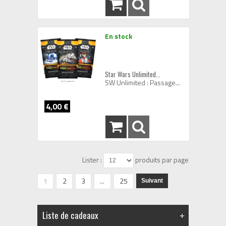
En stock
Star Wars Unlimited...
SW Unlimited : Passage...
4,00 €
Lister :
produits par page
1
2
3
...
25
Suivant
Liste de cadeaux