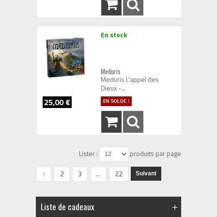
En stock
Meduris
Meduris L'appel des
Dieux -...
25,00 €
EN SOLDE !
Lister :
produits par page
1
2
3
...
22
Suivant
Liste de cadeaux