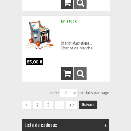
En stock
Chariot Magnetique...
Chariot de Marche...
85,00 €
Lister :
produits par page
1
2
3
...
17
Suivant
Liste de cadeaux