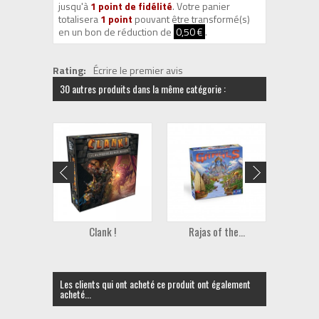
jusqu'à
1
point de fidélité
. Votre panier
totalisera
1
point
pouvant être transformé(s)
en un bon de réduction de
0,50 €
.
Rating:
Écrire le premier avis
30 autres produits dans la même catégorie :
Clank !
Rajas of the...
M
Les clients qui ont acheté ce produit ont également
acheté...