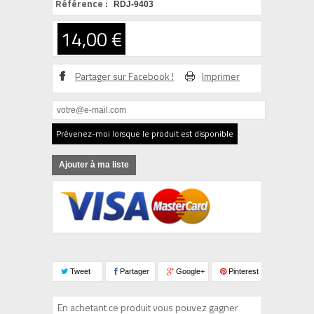
Référence :
RDJ-9403
14,00 €
Partager sur Facebook !
Imprimer
Prévenez-moi lorsque le produit est disponible
Ajouter à ma liste
Tweet
Partager
Google+
Pinterest
En achetant ce produit vous pouvez gagner