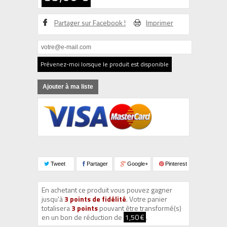
Partager sur Facebook !
Imprimer
Prévenez-moi lorsque le produit est disponible
Ajouter à ma liste
Tweet
Partager
Google+
Pinterest
En achetant ce produit vous pouvez gagner
jusqu'à
3
points de fidélité
. Votre panier
totalisera
3
points
pouvant être transformé(s)
en un bon de réduction de
1,50 €
.