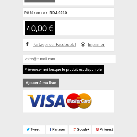
Référence :
RDJ-9210
40,00 €
Partager sur Facebook !
Imprimer
Prévenez-moi lorsque le produit est disponible
Ajouter à ma liste
Tweet
Partager
Google+
Pinterest