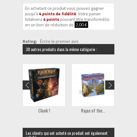
En achetant ce produit vous pouvez gagner
jusqu'à
4
points de fidélité
. Votre panier
totalisera
4
points
pouvant être transformé(s)
en un bon de réduction de
2,00 €
.
Rating:
Écrire le premier avis
30 autres produits dans la même catégorie :
Clank !
Rajas of the...
M
Les clients qui ont acheté ce produit ont également