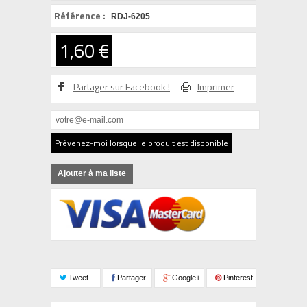
Référence :
RDJ-6205
1,60 €
Partager sur Facebook !
Imprimer
Prévenez-moi lorsque le produit est disponible
Ajouter à ma liste
Tweet
Partager
Google+
Pinterest