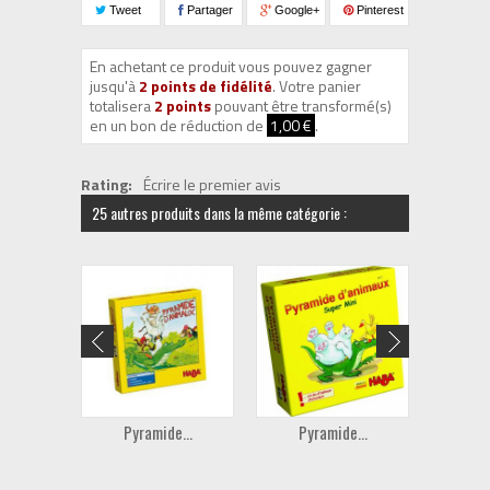
Tweet
Partager
Google+
Pinterest
En achetant ce produit vous pouvez gagner
jusqu'à
2
points de fidélité
. Votre panier
totalisera
2
points
pouvant être transformé(s)
en un bon de réduction de
1,00 €
.
Rating:
Écrire le premier avis
25 autres produits dans la même catégorie :
Pyramide...
Pyramide...
Emil