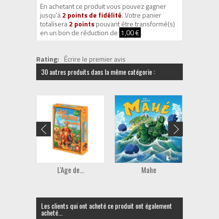
En achetant ce produit vous pouvez gagner
jusqu'à
2
points de fidélité
. Votre panier
totalisera
2
points
pouvant être transformé(s)
en un bon de réduction de
1,00 €
.
Rating:
Écrire le premier avis
30 autres produits dans la même catégorie :
L'Age de...
Mahe
La 
Les clients qui ont acheté ce produit ont également
acheté...