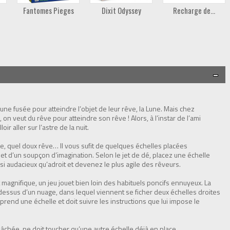
Fantomes Pieges
Dixit Odyssey
Recharge de...
 une fusée pour atteindre l’objet de leur rêve, la Lune. Mais chez
on veut du rêve pour atteindre son rêve ! Alors, à l’instar de l’ami
loir aller sur l’astre de la nuit.
e, quel doux rêve… Il vous sufit de quelques échelles placées
 et d’un soupçon d’imagination. Selon le jet de dé, placez une échelle
si audacieux qu’adroit et devenez le plus agile des rêveurs.
magnifique, un jeu jouet bien loin des habituels poncifs ennuyeux. La
 dessus d’un nuage, dans lequel viennent se ficher deux échelles droites
, prend une échelle et doit suivre les instructions que lui impose le
s lâchée, ne doit toucher qu’une autre échelle déjà en place.