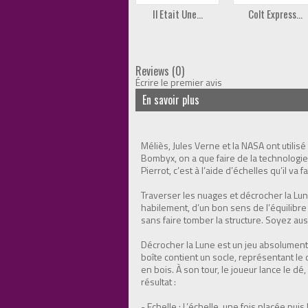
Il Etait Une...
Colt Express...
Reviews (0)
Écrire le premier avis
En savoir plus
Méliès, Jules Verne et la NASA ont utilisé
Bombyx, on a que faire de la technologie, 
Pierrot, c’est à l’aide d’échelles qu’il va fal
Traverser les nuages et décrocher la Lun
habilement, d’un bon sens de l’équilibre
sans faire tomber la structure. Soyez aus
Décrocher la Lune est un jeu absolument 
boîte contient un socle, représentant le
en bois. À son tour, le joueur lance le dé
résultat :
- Echelle : L’échelle, une fois placée pui