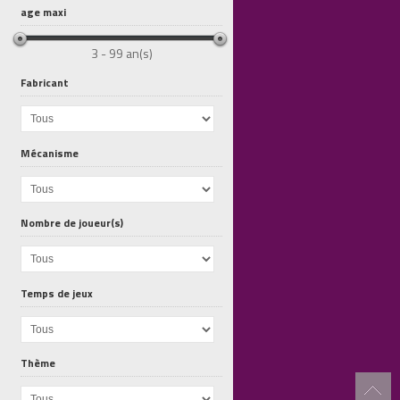
age maxi
3 - 99 an(s)
Fabricant
Mécanisme
Kikou le Coucou
Bigboum
La Princesse...
Nombre de joueur(s)
Temps de jeux
Thème