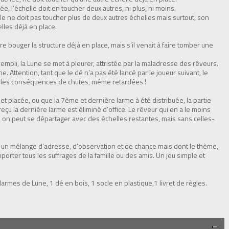
ée, l’échelle doit en toucher deux autres, ni plus, ni moins.
elle ne doit pas toucher plus de deux autres échelles mais surtout, son
elles déjà en place.
re bouger la structure déjà en place, mais s’il venait à faire tomber une
rempli, la Lune se met à pleurer, attristée par la maladresse des rêveurs.
. Attention, tant que le dé n’a pas été lancé par le joueur suivant, le
bit les conséquences de chutes, même retardées !
t placée, ou que la 7ème et dernière larme à été distribuée, la partie
reçu la dernière larme est éliminé d’office. Le rêveur qui en a le moins
té on peut se départager avec des échelles restantes, mais sans celles-
’, un mélange d’adresse, d’observation et de chance mais dont le thème,
porter tous les suffrages de la famille ou des amis. Un jeu simple et
larmes de Lune, 1 dé en bois, 1 socle en plastique,1 livret de règles.