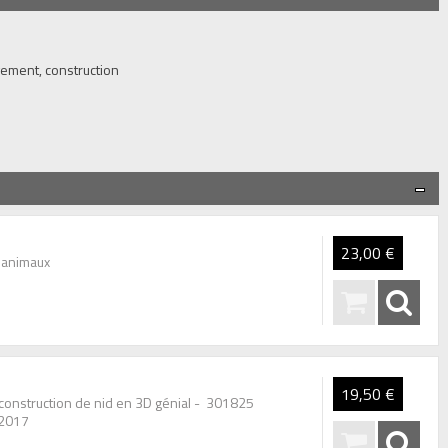
ement, construction
23,00 €
'animaux
19,50 €
 construction de nid en 3D génial - 301825
 2017