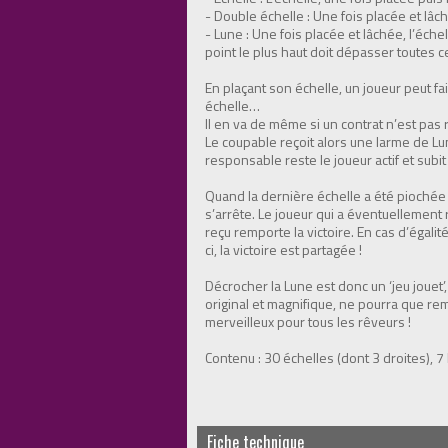
- Double échelle : Une fois placée et lâch
- Lune : Une fois placée et lâchée, l’éch
point le plus haut doit dépasser toutes c
En plaçant son échelle, un joueur peut fai
échelle…
Il en va de même si un contrat n’est pas 
Le coupable reçoit alors une larme de Lune
responsable reste le joueur actif et su
Quand la dernière échelle a été piochée e
s’arrête. Le joueur qui a éventuellement 
reçu remporte la victoire. En cas d’égali
ci, la victoire est partagée !
Décrocher la Lune est donc un ‘jeu jouet
original et magnifique, ne pourra que rem
merveilleux pour tous les rêveurs !
Contenu : 30 échelles (dont 3 droites), 7 
Fiche technique