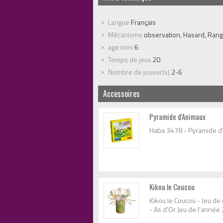
Langue
Français
Mécanisme
observation, Hasard, Rang
age mini
6
Temps de jeux
20
Nombre de joueur(s)
2-6
Accessoires
Pyramide d'Animaux
Haba 3478 - Pyramide d
Kikou le Coucou
Kikou le Coucou - Jeu de
- As d'Or Jeu de l'année