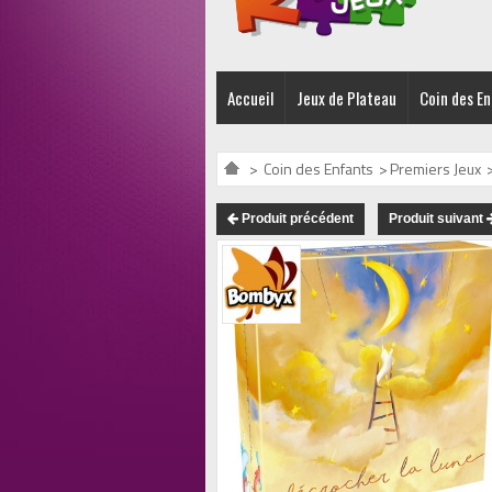
Accueil
Jeux de Plateau
Coin des E
>
Coin des Enfants
>
Premiers Jeux
Produit précédent
Produit suivant