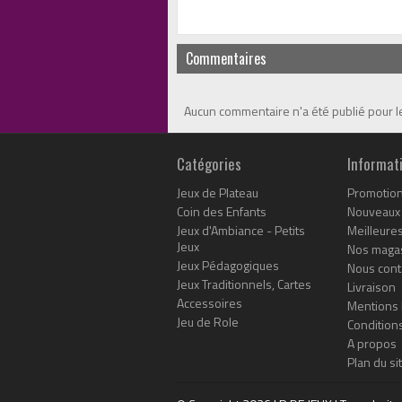
Commentaires
Aucun commentaire n'a été publié pour 
Catégories
Informat
Jeux de Plateau
Promotio
Coin des Enfants
Nouveaux 
Jeux d'Ambiance - Petits
Meilleure
Jeux
Nos maga
Jeux Pédagogiques
Nous cont
Jeux Traditionnels, Cartes
Livraison
Accessoires
Mentions 
Jeu de Role
Conditions
A propos
Plan du si