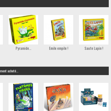
Pyramide...
Emile empile !
Saute Lapin !
ement acheté...