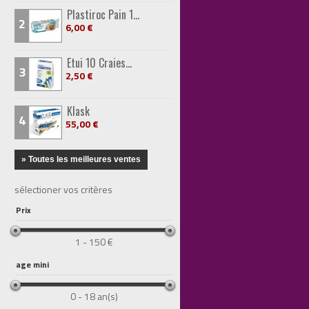
Plastiroc Pain 1...
2
6,00 €
Etui 10 Craies...
3
2,50 €
Klask
4
55,00 €
» Toutes les meilleures ventes
sélectioner vos critères
Prix
1 - 150 €
age mini
0 - 18 an(s)