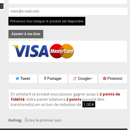
Prévenez-moi lorsque le produit est disponible
Ajouter à ma liste
Tweet
Partager
Google+
Pinterest
En achetant ce produit vous pouvez gagner jusqu'à
2
points de
fidélité
. Votre panier totalisera
2
points
pouvant être
transformé(s) en un bon de réduction de
1,00 €
.
Rating:
Écrire le premier avis