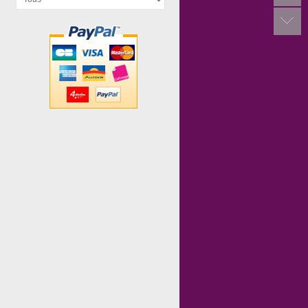
Top That
Zoowaboo
Le Tour du...