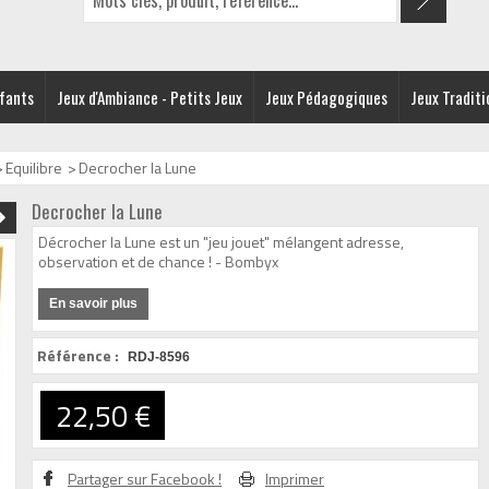
nfants
Jeux d'Ambiance - Petits Jeux
Jeux Pédagogiques
Jeux Traditi
>
Equilibre
>
Decrocher la Lune
Decrocher la Lune
Décrocher la Lune est un "jeu jouet" mélangent adresse,
observation et de chance ! - Bombyx
En savoir plus
Référence :
RDJ-8596
22,50 €
Partager sur Facebook !
Imprimer