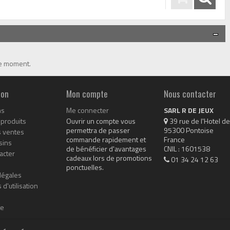
le moment.
ion
Mon compte
Nous contacter
ns
Me connecter
SARL R DE JEUX
produits
Ouvrir un compte vous
 39 rue de l'Hotel de 
permettra de passer
95300 Pontoise

s ventes
commande rapidement et
France

sins
de bénéficier d'avantages
CNIL : 1601538
acter
cadeaux lors de promotions
01 34 24 12 63
ponctuelles.
légales
 d'utilisation
te