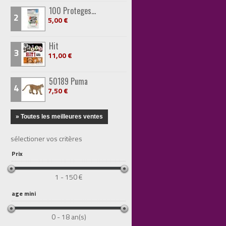
100 Proteges...
2
5,00 €
Hit
3
11,00 €
50189 Puma
4
7,50 €
» Toutes les meilleures ventes
sélectioner vos critères
Prix
1 - 150 €
age mini
0 - 18 an(s)