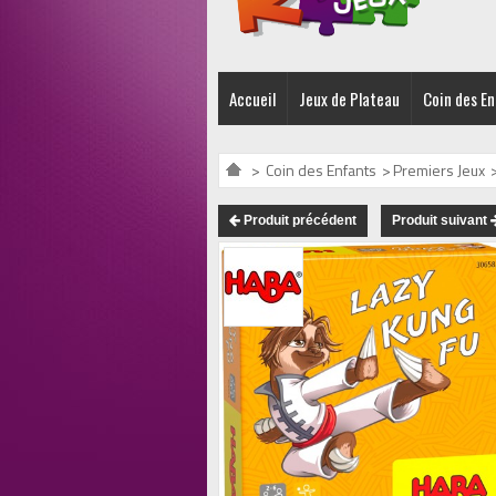
Accueil
Jeux de Plateau
Coin des E
>
Coin des Enfants
>
Premiers Jeux
Produit précédent
Produit suivant