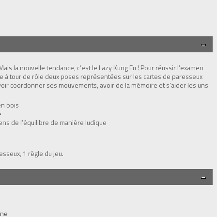
is la nouvelle tendance, c’est le Lazy Kung Fu ! Pour réussir l’examen
re à tour de rôle deux poses représentées sur les cartes de paresseux
a savoir coordonner ses mouvements, avoir de la mémoire et s’aider les uns
en bois
e
sens de l’équilibre de manière ludique
esseux, 1 règle du jeu.
gne