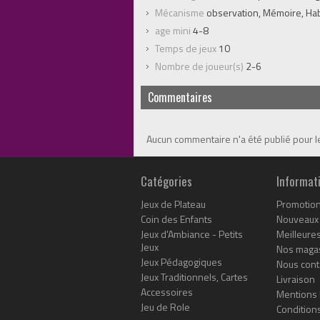
Mécanisme
observation, Mémoire, Habi
age mini
4-8
Temps de jeux
10
Nombre de joueur(s)
2-6
Commentaires
Aucun commentaire n'a été publié pour 
Catégories
Informat
Jeux de Plateau
Promotio
Coin des Enfants
Nouveaux 
Jeux d'Ambiance - Petits
Meilleure
Jeux
Nos maga
Jeux Pédagogiques
Nous cont
Jeux Traditionnels, Cartes
Livraison
Accessoires
Mentions 
Jeu de Role
Conditions