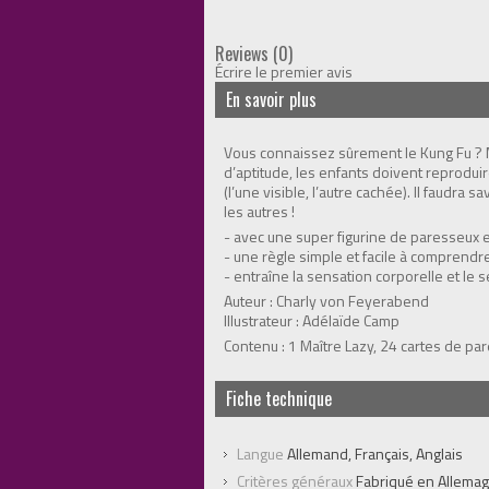
Reviews (0)
Écrire le premier avis
En savoir plus
Vous connaissez sûrement le Kung Fu ? Ma
d’aptitude, les enfants doivent reprodui
(l’une visible, l’autre cachée). Il faudr
les autres !
- avec une super figurine de paresseux 
- une règle simple et facile à comprendr
- entraîne la sensation corporelle et le 
Auteur : Charly von Feyerabend
Illustrateur : Adélaïde Camp
Contenu : 1 Maître Lazy, 24 cartes de par
Fiche technique
Langue
Allemand, Français, Anglais
Critères généraux
Fabriqué en Allema