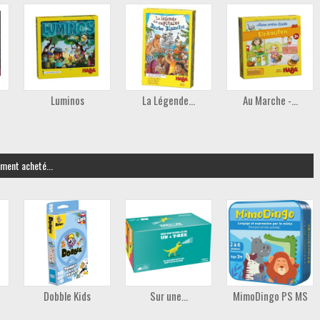
Luminos
La Légende...
Au Marche -...
ement acheté...
Dobble Kids
Sur une...
MimoDingo PS MS