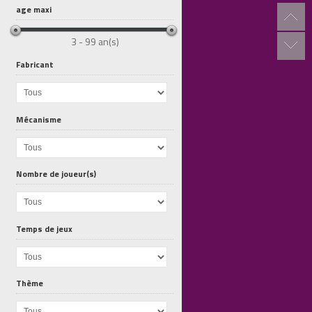
age maxi
3 - 99 an(s)
Fabricant
Tous au...
Tous a la Ferme
Pyramide...
Mécanisme
Nombre de joueur(s)
Temps de jeux
Thème
Piou Piou
Mechanlou -...
Oudordodo -...