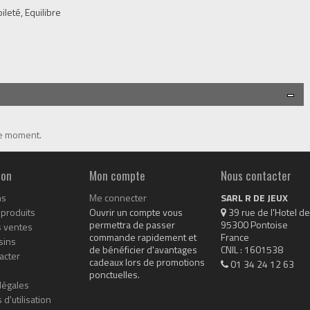
leté, Equilibre
le moment.
ion
Mon compte
Nous contacter
ns
Me connecter
SARL R DE JEUX
produits
Ouvrir un compte vous
 39 rue de l'Hotel de 
permettra de passer
95300 Pontoise

s ventes
commande rapidement et
France

sins
de bénéficier d'avantages
CNIL : 1601538
acter
cadeaux lors de promotions
01 34 24 12 63
ponctuelles.
légales
 d'utilisation