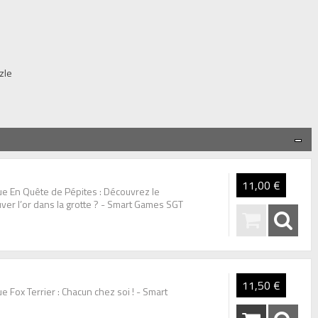
zle
11,00 €
e En Quête de Pépites : Découvrez le
uver l’or dans la grotte ? - Smart Games SGT
11,50 €
 Fox Terrier : Chacun chez soi ! - Smart