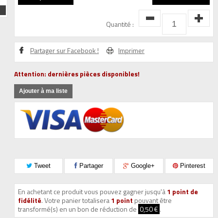
Quantité :
Partager sur Facebook !
Imprimer
Attention: dernières pièces disponibles!
Ajouter à ma liste
Tweet
Partager
Google+
Pinterest
En achetant ce produit vous pouvez gagner jusqu'à
1
point de
fidélité
. Votre panier totalisera
1
point
pouvant être
transformé(s) en un bon de réduction de
0,50 €
.