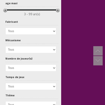
age maxi
3 - 99 an(s)
Fabricant
Mécanisme
Nombre de joueur(s)
L Archipel...
La Nuit des...
Le Lapin et...
Temps de jeux
Thème