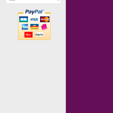
Lovely Woods
Tam Tam...
La Foret...