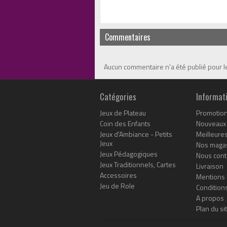
Commentaires
Aucun commentaire n'a été publié pour 
Catégories
Informat
Jeux de Plateau
Promotio
Coin des Enfants
Nouveaux 
Jeux d'Ambiance - Petits
Meilleure
Jeux
Nos maga
Jeux Pédagogiques
Nous cont
Jeux Traditionnels, Cartes
Livraison
Accessoires
Mentions 
Jeu de Role
Conditions
A propos
Plan du si