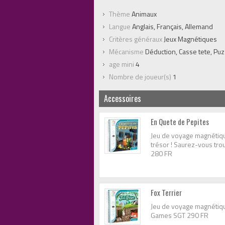
Thème
Animaux
Langue
Anglais, Français, Allemand
Critères généraux
Jeux Magnétiques
Mécanisme
Déduction, Casse tete, Puz
age mini
4
Nombre de joueur(s)
1
Accessoires
En Quete de Pepites
Jeu de voyage magnétiqu
trésor ! Saurez-vous tro
280 FR
Fox Terrier
Jeu de voyage magnétique
Games SGT 290 FR