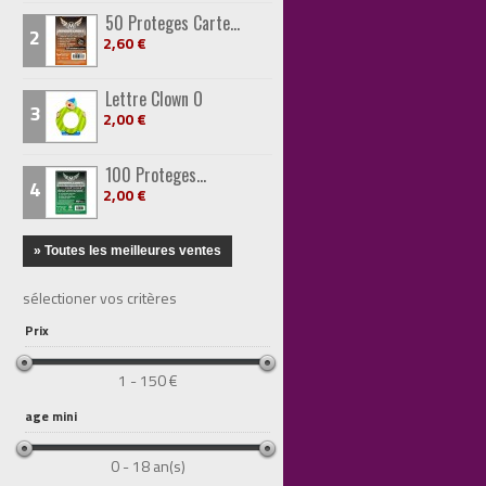
50 Proteges Carte...
2
2,60 €
Lettre Clown O
3
2,00 €
100 Proteges...
4
2,00 €
» Toutes les meilleures ventes
sélectioner vos critères
Prix
1 - 150 €
age mini
0 - 18 an(s)