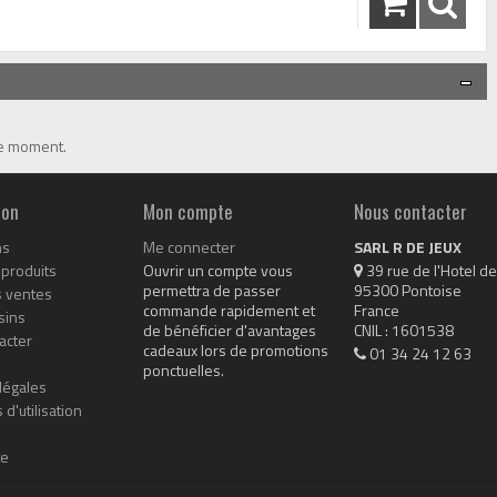
le moment.
ion
Mon compte
Nous contacter
ns
Me connecter
SARL R DE JEUX
produits
Ouvrir un compte vous
 39 rue de l'Hotel de 
permettra de passer
95300 Pontoise

s ventes
commande rapidement et
France

sins
de bénéficier d'avantages
CNIL : 1601538
acter
cadeaux lors de promotions
01 34 24 12 63
ponctuelles.
légales
 d'utilisation
te