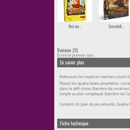
Roi en...
Everdell...
Reviews (0)
Écrire le premier avis
En savoir plus
Retrouvez les espèces marines vivant dans
Placez les quatre tuiles aimantées «cor
dans le défi choisi. Barrière de corail es
simple au plus compliqué. Barrière de Cor
Content: Un plan de jeu aimanté, Quatre t
Fiche technique