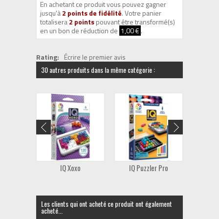
En achetant ce produit vous pouvez gagner
jusqu'à
2
points de fidélité
. Votre panier
totalisera
2
points
pouvant être transformé(s)
en un bon de réduction de
1,00 €
.
Rating:
Écrire le premier avis
30 autres produits dans la même catégorie :
IQ Xoxo
IQ Puzzler Pro
Go
Les clients qui ont acheté ce produit ont également
acheté...