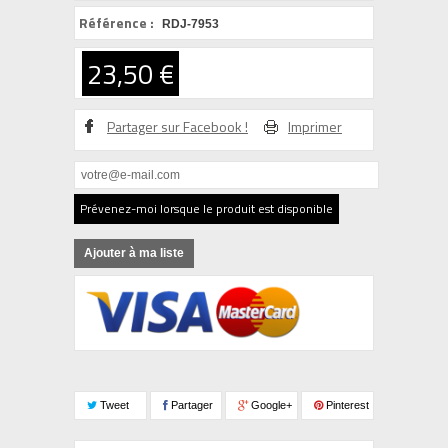
Référence :
RDJ-7953
23,50 €
Partager sur Facebook !
Imprimer
Prévenez-moi lorsque le produit est disponible
Ajouter à ma liste
Tweet
Partager
Google+
Pinterest