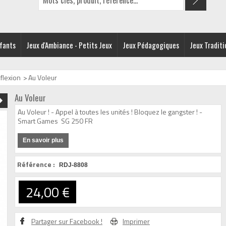
nfants
Jeux d'Ambiance - Petits Jeux
Jeux Pédagogiques
Jeux Traditi
flexion
>
Au Voleur
Au Voleur
Au Voleur ! - Appel à toutes les unités ! Bloquez le gangster ! -
Smart Games SG 250 FR
En savoir plus
Référence :
RDJ-8808
24,00 €
Partager sur Facebook !
Imprimer