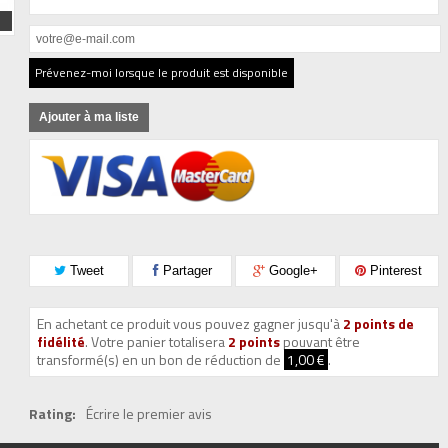
Prévenez-moi lorsque le produit est disponible
Ajouter à ma liste
Tweet
Partager
Google+
Pinterest
En achetant ce produit vous pouvez gagner jusqu'à
2
points de
fidélité
. Votre panier totalisera
2
points
pouvant être
transformé(s) en un bon de réduction de
1,00 €
.
Rating:
Écrire le premier avis