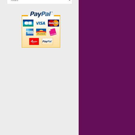
Sneaky Cards
Perlinpinpin
Boite de 6...