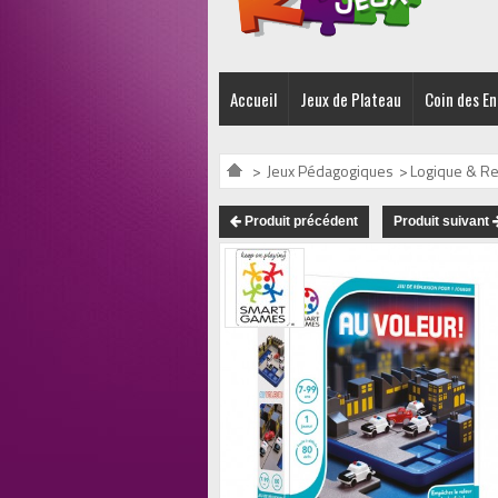
Accueil
Jeux de Plateau
Coin des E
>
Jeux Pédagogiques
>
Logique & Re
Produit précédent
Produit suivant