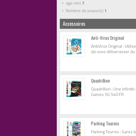
age mini
7
Nombre de joueur(s)
1
Accessoires
Anti-Virus Original
AntiVirus Original : Utili
de vous débarrasser du 
Quadrillion
Quadrillion : Une infinité
Games SG 540 FR
Parking Tournis
Parking Tournis : Garez 