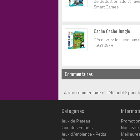
de déduction addictif ave
Smart Games
Cache Cache Jungle
Découvrez les animaux de
! SG105FR
Commentaires
Aucun commentaire n'a été publié pour 
Catégories
Informat
Jeux de Plateau
Promotio
Coin des Enfants
Nouveaux 
Jeux d'Ambiance - Petits
Meilleure
Jeux