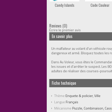
Candy Islands
Code Couleur
Reviews (0)
Écrire le premier avis
En savoir plus
Un malfaiteur au volant d'un véhicule roug
dangereux et armé. Bloquez toutes les 
Dans Au Voleur, vous êtes le Commandan
les issues et d'arrêter le suspect. Les 
adultes de réaliser des courses-poursui
Fiche technique
Thème
Enquete & policier, Ville
Langue
Français
Mécanisme
Puzzle, Combinaison, Casse