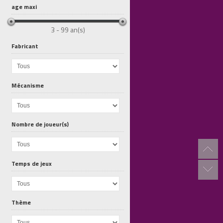
age maxi
3 - 99 an(s)
Fabricant
Mécanisme
L Archipel...
La Nuit des...
Le Lapin et...
Nombre de joueur(s)
Temps de jeux
Thème