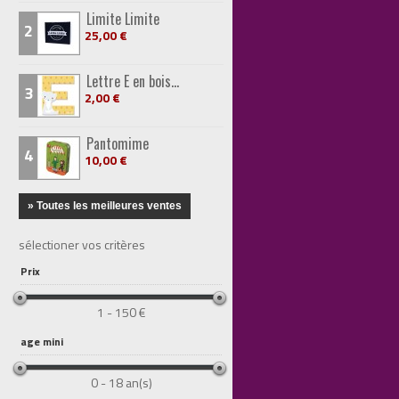
Limite Limite
2
25,00 €
Lettre E en bois...
3
2,00 €
Pantomime
4
10,00 €
» Toutes les meilleures ventes
sélectioner vos critères
Prix
1 - 150 €
age mini
0 - 18 an(s)