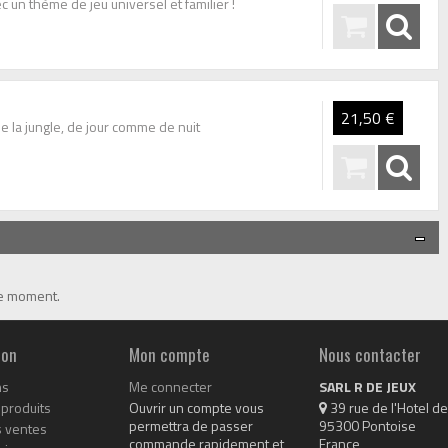
c un thème de jeu universel et familier !
21,50 €
 la jungle, de jour comme de nuit
le moment.
ion
Mon compte
Nous contacter
ns
Me connecter
SARL R DE JEUX
produits
Ouvrir un compte vous
 39 rue de l'Hotel de 
permettra de passer
95300 Pontoise

s ventes
commande rapidement et
France
