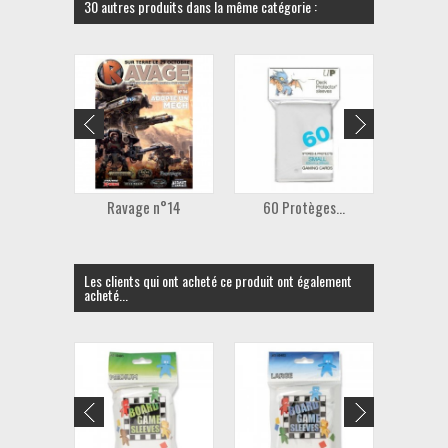
30 autres produits dans la même catégorie :
Ravage n°14
60 Protèges...
100 
Les clients qui ont acheté ce produit ont également
acheté...