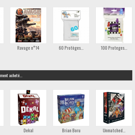
Ravage n°14
60 Protèges...
100 Proteges...
ement acheté...
Dekal
Brian Boru
Unmatched...