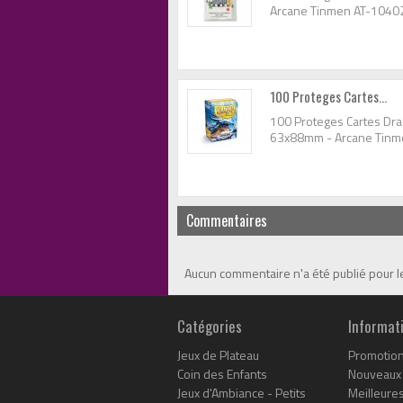
Arcane Tinmen AT-1040
100 Proteges Cartes...
100 Proteges Cartes Dra
63x88mm - Arcane Tinm
Commentaires
Aucun commentaire n'a été publié pour 
Catégories
Informat
Jeux de Plateau
Promotio
Coin des Enfants
Nouveaux 
Jeux d'Ambiance - Petits
Meilleure