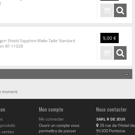
2
9,00 €
gon Shield Sapphire Matte Taille Standard
en AT-11028
le moment.
ion
Mon compte
Nous contacter
ns
Me connecter
SARL R DE JEUX
produits
Ouvrir un compte vous
 39 rue de l'Hotel de 
permettra de passer
95300 Pontoise

s ventes