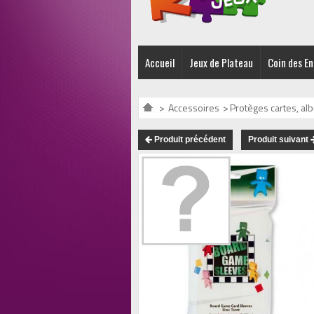
Accueil
Jeux de Plateau
Coin des E
>
Accessoires
>
Protèges cartes, al
Produit précédent
Produit suivant