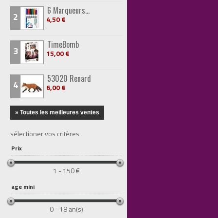
6 Marqueurs...
2
4,50 €
TimeBomb
3
15,00 €
53020 Renard
4
6,00 €
» Toutes les meilleures ventes
sélectioner vos critères
Prix
1 - 150 €
age mini
0 - 18 an(s)