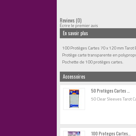
Reviews (0)
Écrire le premier avis
En savoir plus
100 Protèges Cartes 70 x 120 mm Taro
Protège carte transparente en polypropy
Pochette de 100 protèges cartes.
Accessoires
50 Protèges Cartes ...
50 Clear Sleeves Tarot 
100 Proteges Cartes...