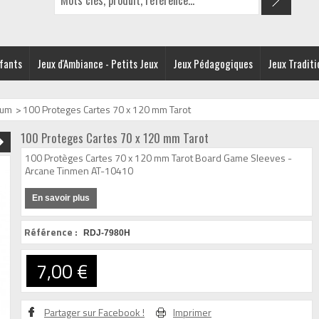
nfants
Jeux d'Ambiance - Petits Jeux
Jeux Pédagogiques
Jeux Traditi
bum
>
100 Proteges Cartes 70 x 120 mm Tarot
100 Proteges Cartes 70 x 120 mm Tarot
100 Protèges Cartes 70 x 120 mm Tarot Board Game Sleeves -
Arcane Tinmen AT-10410
En savoir plus
Référence :
RDJ-7980H
7,00 €
Partager sur Facebook !
Imprimer