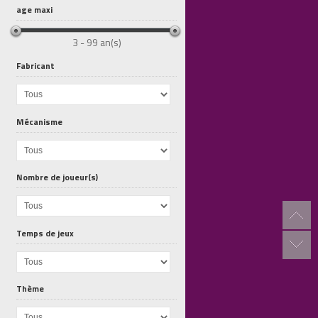
age maxi
3 - 99 an(s)
Fabricant
100 Proteges...
Album A4...
Album A4...
Mécanisme
Nombre de joueur(s)
Temps de jeux
Thème
Daybreak
100 Proteges...
Courtisans