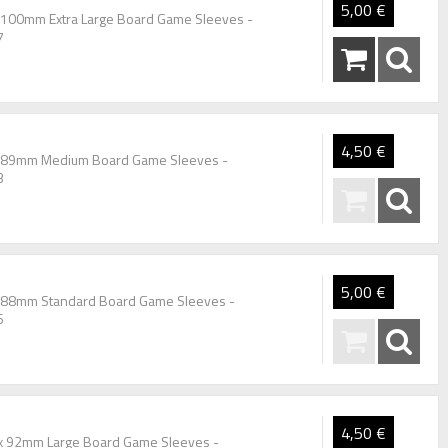
5,00 €
x100mm Extra Large Board Game Sleeves -
7
4,50 €
7x89mm Medium Board Game Sleeves -
3
5,00 €
x88mm Standard Board Game Sleeves -
6
4,50 €
 x 92mm Large Board Game Sleeves -