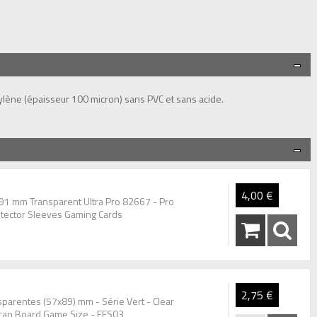
lène (épaisseur 100 micron) sans PVC et sans acide.
4,00 €
 91 mm Transparent Ultra Pro 82667 - Pro
tector Sleeves Gaming Cards
2,75 €
parentes (57x89) mm - Série Vert - Clear
can Board Game Size - FFS03