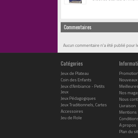
Commentaires
Aucun commentaire n'a été publié pour 
Catégories
Informat
Jeux de Plateau
Promotio
Coin des Enfants
Nouveaux 
Jeux d'Ambiance - Petits
Meilleure
Jeux
Nos maga
Jeux Pédagogiques
Nous cont
Jeux Traditionnels, Cartes
Livraison
Accessoires
Mentions 
Jeu de Role
Conditions
A propos
Plan du si