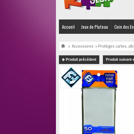
Accueil
Jeux de Plateau
Coin des E
>
Accessoires
>
Protèges cartes, al
Produit précédent
Produit suivant