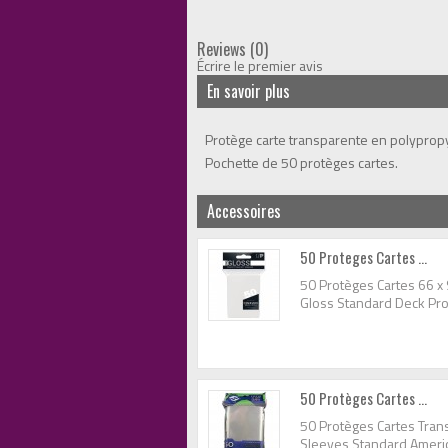
Reviews (0)
Écrire le premier avis
En savoir plus
Protège carte transparente en polypropy
Pochette de 50 protèges cartes.
Accessoires
50 Proteges Cartes ...
50 Protèges Cartes 66 x
Gloss Standard Deck Pro
50 Protèges Cartes ...
50 Protèges Cartes Trans
Sleeves Standard Ameri