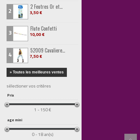
2 Feutres Or et...
2
3,50 €
Flute Confetti
3
10,00 €
52009 Cavaliere...
4
7,50 €
» Toutes les meilleures ventes
sélectioner vos critères
Prix
1 - 150 €
age mini
0 - 18 an(s)