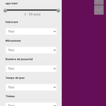
age maxi
3 - 99 an(s)
Fabricant
Album A4...
Album A4...
Album A5...
Mécanisme
Nombre de joueur(s)
Temps de jeux
Thème
Marvel...
Genesia
100 Proteges...