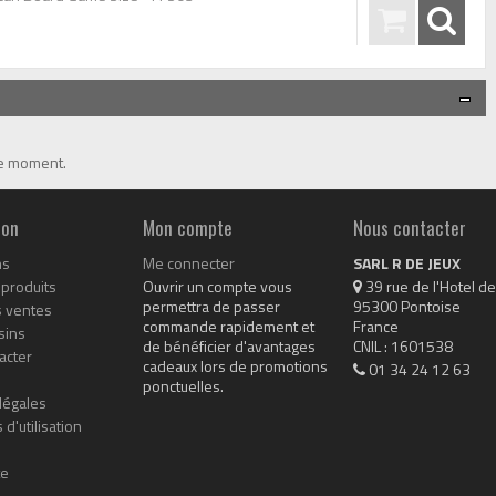
le moment.
ion
Mon compte
Nous contacter
ns
Me connecter
SARL R DE JEUX
produits
Ouvrir un compte vous
 39 rue de l'Hotel de 
permettra de passer
95300 Pontoise

s ventes
commande rapidement et
France

sins
de bénéficier d'avantages
CNIL : 1601538
acter
cadeaux lors de promotions
01 34 24 12 63
ponctuelles.
légales
 d'utilisation
te