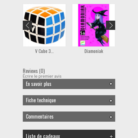
V Cube 3...
Diamoniak
Mes 
Reviews (0)
Écrire le premier avis
En savoir plus
Fiche technique
Commentaires
Liste de cadeaux