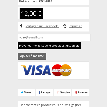
Référence :
RDJ-9883
12,00 €
Partager sur Facebook !
Imprimer
Prévenez-moi lorsque le produit est disponible
Ajouter à ma liste
Tweet
Partager
Google+
Pinterest
En achetant ce produit vous pouvez gagner