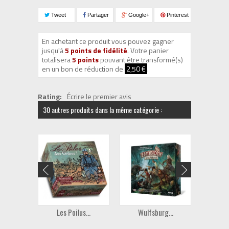
Tweet
Partager
Google+
Pinterest
En achetant ce produit vous pouvez gagner
jusqu'à
5
points de fidélité
. Votre panier
totalisera
5
points
pouvant être transformé(s)
en un bon de réduction de
2,50 €
.
Rating:
Écrire le premier avis
30 autres produits dans la même catégorie :
Les Poilus...
Wulfsburg...
Ando