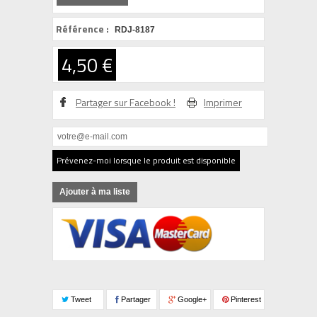
Référence :
RDJ-8187
4,50 €
Partager sur Facebook !
Imprimer
Prévenez-moi lorsque le produit est disponible
Ajouter à ma liste
Tweet
Partager
Google+
Pinterest