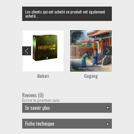
Les clients qui ont acheté ce produit ont également
acheté...
Alubari
Gugong
E
Reviews (0)
Écrire le premier avis
En savoir plus
Fiche technique