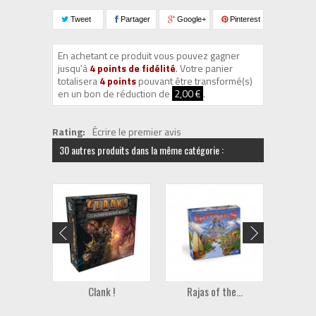
Tweet
Partager
Google+
Pinterest
En achetant ce produit vous pouvez gagner
jusqu'à
4
points de fidélité
. Votre panier
totalisera
4
points
pouvant être transformé(s)
en un bon de réduction de
2,00 €
.
Rating:
Écrire le premier avis
30 autres produits dans la même catégorie :
Clank !
Rajas of the...
M