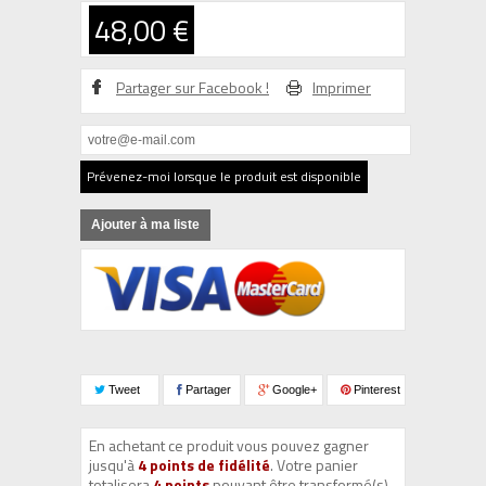
48,00 €
Partager sur Facebook !
Imprimer
Prévenez-moi lorsque le produit est disponible
Ajouter à ma liste
Tweet
Partager
Google+
Pinterest
En achetant ce produit vous pouvez gagner
jusqu'à
4
points de fidélité
. Votre panier
totalisera
4
points
pouvant être transformé(s)