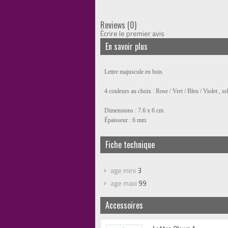
Reviews (0)
Écrire le premier avis
En savoir plus
Lettre majuscule en bois
4 couleurs au choix : Rose / Vert / Bleu / Violet , s
Dimensions : 7.6 x 6 cm
Épaisseur : 6 mm
Fiche technique
age mini
3
age maxi
99
Accessoires