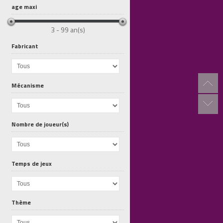
age maxi
3 - 99 an(s)
Fabricant
Coffret...
Couverture...
Globe Boule...
Mécanisme
Nombre de joueur(s)
Temps de jeux
Thème
Puzzle...
Lettre Clown G
Lettre Clown L