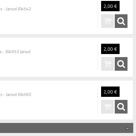
2,00 €
is - Janod J04542
2,00 €
is - J04553 Janod
2,00 €
is - Janod J04560