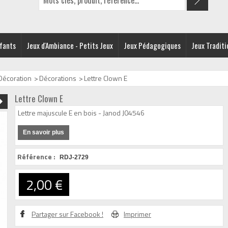
nfants
Jeux d'Ambiance - Petits Jeux
Jeux Pédagogiques
Jeux Traditi
Décoration
>
Décorations
>
Lettre Clown E
Lettre Clown E
Lettre majuscule E en bois - Janod J04546
En savoir plus
Référence :
RDJ-2729
2,00 €
Partager sur Facebook !
Imprimer