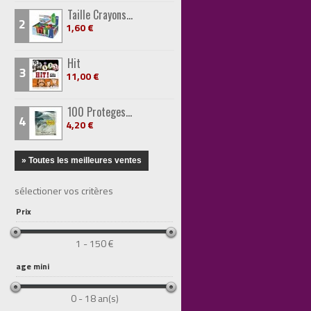
Taille Crayons...
2
1,60 €
Hit
3
11,00 €
100 Proteges...
4
4,20 €
» Toutes les meilleures ventes
sélectioner vos critères
Prix
1 - 150 €
age mini
0 - 18 an(s)