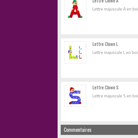
Lettre Clown A
Lettre majuscule A en bo
Lettre Clown L
Lettre majuscule L en bo
Lettre Clown S
Lettre majuscule S en bo
Commentaires