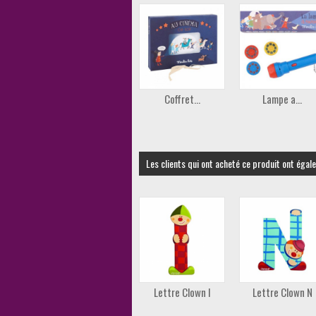
Coffret...
Lampe a...
Les clients qui ont acheté ce produit ont égal
Lettre Clown I
Lettre Clown N