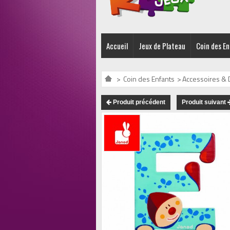
Accueil
Jeux de Plateau
Coin des E
>
Coin des Enfants
>
Accessoires & 
Produit précédent
Produit suivant