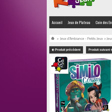
Accueil
Jeux de Plateau
Coin des E
>
Jeux d'Ambiance - Petits Jeux
>
Jeu
Produit précédent
Produit suivant