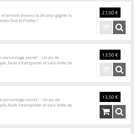
27,00 €
 et tension, trouvez la clé pour gagner la
tre Dixit et Profiler !
13,50 €
le personnage secret ! - Un jeu de
ple, facile à transporter et sans limite de
13,50 €
 le personnage secret ! - Un jeu de
ple, facile à transporter et sans limite de