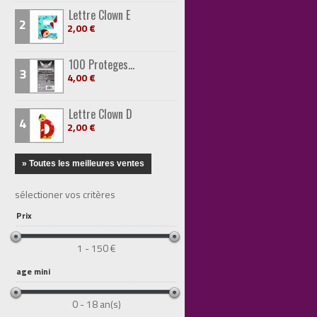
Lettre Clown E
2
2,00 €
100 Proteges...
3
4,00 €
Lettre Clown D
4
2,00 €
» Toutes les meilleures ventes
sélectioner vos critères
Prix
1 - 150 €
age mini
0 - 18 an(s)