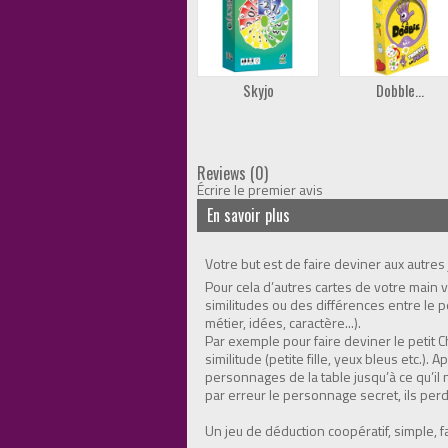
Skyjo
Dobble...
Reviews (0)
Écrire le premier avis
En savoir plus
Votre but est de faire deviner aux autres
Pour cela d’autres cartes de votre main 
similitudes ou des différences entre le 
métier, idées, caractère...).
Par exemple pour faire deviner le petit 
similitude (petite fille, yeux bleus etc.).
personnages de la table jusqu’à ce qu’il 
par erreur le personnage secret, ils per
Un jeu de déduction coopératif, simple, fa