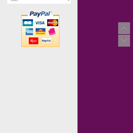
Taco Chat...
Bazar...
Cubeez