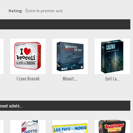
Rating:
Écrire le premier avis
I Love Brocoli
Minuit,...
Exit La...
ement acheté...