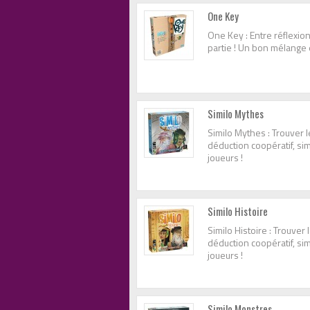
One Key
One Key : Entre réflexion
partie ! Un bon mélange en
Similo Mythes
Similo Mythes : Trouver 
déduction coopératif, sim
joueurs !
Similo Histoire
Similo Histoire : Trouver
déduction coopératif, sim
joueurs !
Similo Monstres