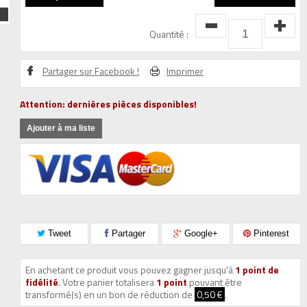
Quantité :
Partager sur Facebook !
Imprimer
Attention: dernières pièces disponibles!
Ajouter à ma liste
Tweet
Partager
Google+
Pinterest
En achetant ce produit vous pouvez gagner jusqu'à
1
point de
fidélité
. Votre panier totalisera
1
point
pouvant être
transformé(s) en un bon de réduction de
0,50 €
.