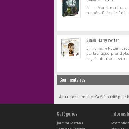
Similo Monstres : Trouve
coopératif, simple, facile
Similo Harry Potter
Similo Harry Potter : Ce
par la critique, prend pl
saga tentent de deviner u
Commentaires
Aucun commentaire n'a été publié pour 
Catégories
Informat
Jeux de Plateau
Promotio
Coin des Enfants
Nouveaux 