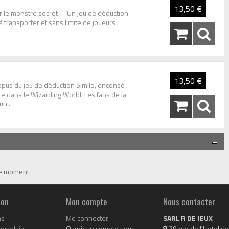
13,50 €
r le monstre secret ! - Un jeu de déduction
 à transporter et sans limite de joueurs !
13,50 €
t opus du jeu de déduction Similo, encensé
ace dans le Wizarding World. Les fans de la
n...
le moment.
ion
Mon compte
Nous contacter
ns
Me connecter
SARL R DE JEUX
produits
Ouvrir un compte vous
 39 rue de l'Hotel de 