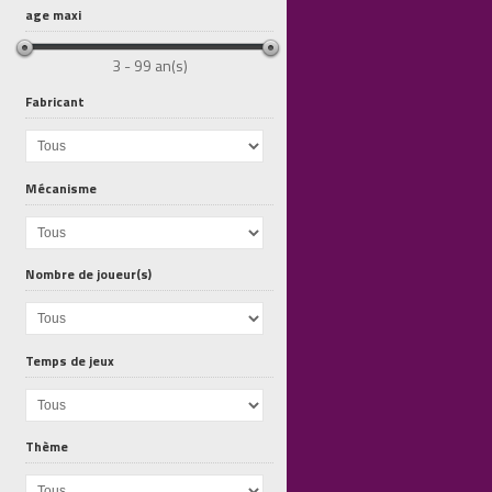
age maxi
3 - 99 an(s)
Fabricant
Mécanisme
Nombre de joueur(s)
Exit Le...
Mysterium...
Kryptos
Temps de jeux
Thème