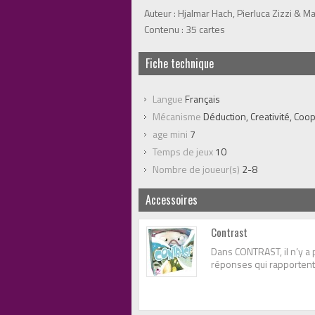
Auteur : Hjalmar Hach, Pierluca Zizzi & Mar
Contenu : 35 cartes
Fiche technique
Langue
Français
Mécanisme
Déduction, Creativité, Coop
age mini
7
Temps de jeux
10
Nombre de joueur(s)
2-8
Accessoires
Contrast
Dans CONTRAST, il n’y 
réponses qui rapportent 