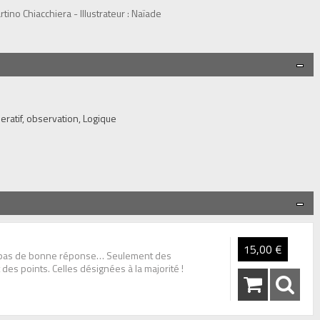
tino Chiacchiera - Illustrateur : Naïade
eratif, observation, Logique
15,00 €
a pas de bonne réponse… Seulement des
des points. Celles désignées à la majorité !