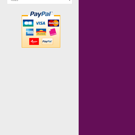
Maudit Mot Dit
Go Nuts
Gobbit