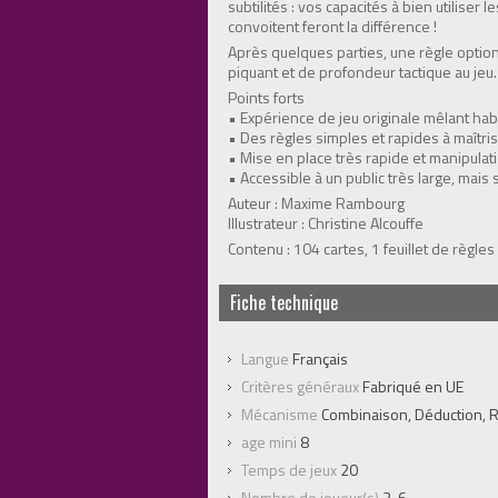
subtilités : vos capacités à bien utiliser
convoitent feront la différence !
Après quelques parties, une règle optio
piquant et de profondeur tactique au jeu.
Points forts
• Expérience de jeu originale mêlant ha
• Des règles simples et rapides à maîtrise
• Mise en place très rapide et manipulat
• Accessible à un public très large, mais
Auteur : Maxime Rambourg
Illustrateur : Christine Alcouffe
Contenu : 104 cartes, 1 feuillet de règles
Fiche technique
Langue
Français
Critères généraux
Fabriqué en UE
Mécanisme
Combinaison, Déduction, 
age mini
8
Temps de jeux
20
Nombre de joueur(s)
3-6