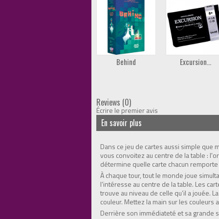
Behind
Excursion...
Reviews (0)
Écrire le premier avis
En savoir plus
Dans ce jeu de cartes aussi simple que m
vous convoitez au centre de la table : 
détermine quelle carte chacun remporte 
À chaque tour, tout le monde joue simult
l’intéresse au centre de la table. Les ca
trouve au niveau de celle qu’il a jouée. 
couleur. Mettez la main sur les couleurs 
Derrière son immédiateté et sa grande si