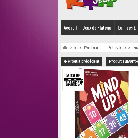
Accueil
Jeux de Plateau
Coin des E
>
Jeux d'Ambiance - Petits Jeux
>
Jeu
Produit précédent
Produit suivant