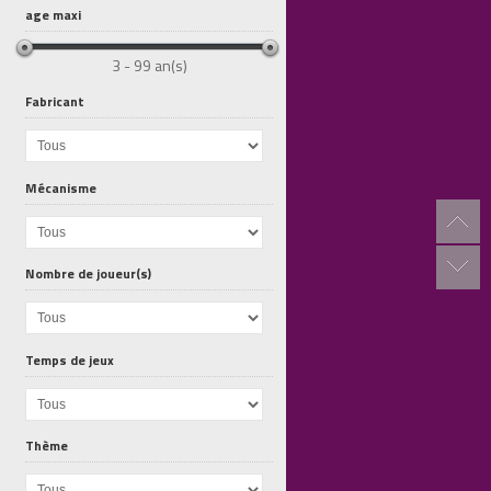
age maxi
3 - 99 an(s)
Fabricant
Mécanisme
Nombre de joueur(s)
Crime Hotel
Non Merci !
Combo Gagnant
Temps de jeux
Thème