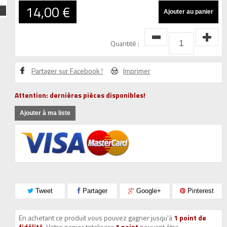
14,00 €
Quantité :
Partager sur Facebook !
Imprimer
Attention: dernières pièces disponibles!
Ajouter à ma liste
Tweet
Partager
Google+
Pinterest
En achetant ce produit vous pouvez gagner jusqu'à
1
point de
fidélité
. Votre panier totalisera
1
point
pouvant être