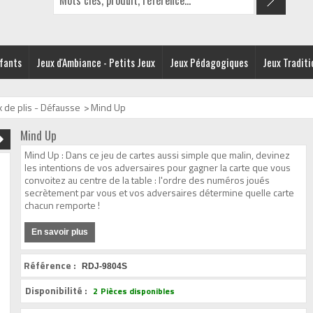
nfants
Jeux d'Ambiance - Petits Jeux
Jeux Pédagogiques
Jeux Traditi
x de plis - Défausse
>
Mind Up
Mind Up
Mind Up : Dans ce jeu de cartes aussi simple que malin, devinez
les intentions de vos adversaires pour gagner la carte que vous
convoitez au centre de la table : l'ordre des numéros joués
secrètement par vous et vos adversaires détermine quelle carte
chacun remporte !
En savoir plus
Référence :
RDJ-9804S
Disponibilité :
2
Pièces disponibles