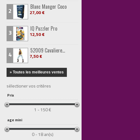
Blanc Manger Coco
2
27,00 €
IQ Puzzler Pro
3
12,50 €
52009 Cavaliere...
4
7,50 €
» Toutes les meilleures ventes
sélectioner vos critères
Prix
1 - 150 €
age mini
0 - 18 an(s)