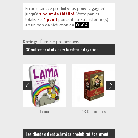
En achetant ce produit vous pouvez gagner
jusqu'à
1
point de fidélité
. Votre panier
totalisera
1
point
pouvant être transformé(s)
en un bon de réduction de
0,50 €
.
Rating:
Écrire le premier avis
30 autres produits dans la même catégorie :
Lama
13 Couronnes
50
Les clients qui ont acheté ce produit ont également