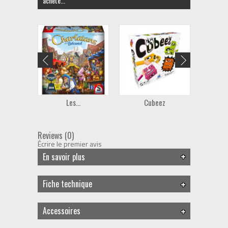
acheté...
Les...
Cubeez
A
Reviews (0)
Écrire le premier avis
En savoir plus
Fiche technique
Accessoires