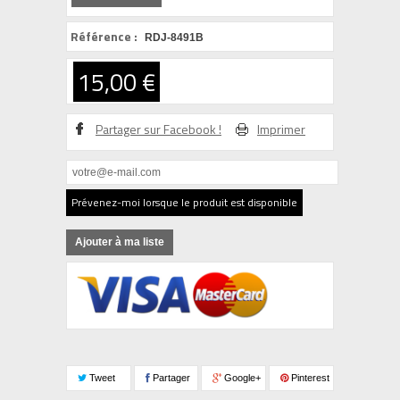
Référence :
RDJ-8491B
15,00 €
Partager sur Facebook !
Imprimer
Prévenez-moi lorsque le produit est disponible
Ajouter à ma liste
Tweet
Partager
Google+
Pinterest