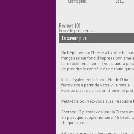
Kosmopolit
Les...
Reviews (0)
Écrire le premier avis
En savoir plus
Du Déjeuner sur l’herbe à La bête humai
françaises sur fond d’impressionnisme et 
faire rouler vos trains, il vous faudra pos
de prendre le contrôle d’une route que
Inclus également la Conquête de l’Ouest
ferroviaire à partir de votre ville natale.
Fondez d’autres villes en chemin et pro
Peut-être pourrez-vous aussi résoudre
Contenu : 2 plateaux de jeu : la France e
en plastique supplémentaire, 18 Cités, Un
chaque plateau
Extenson au jeu Les Aventuriers du Rail e