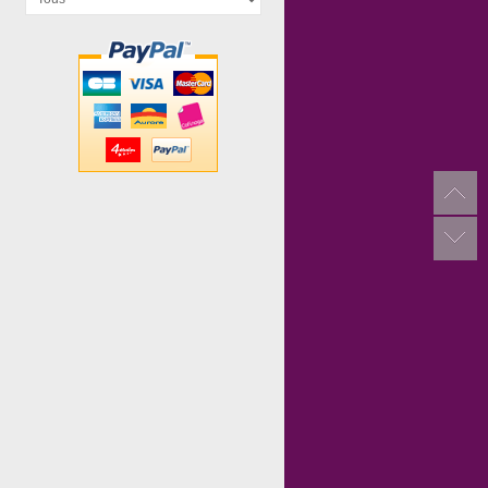
Laser Maze
Unlock Epic...
Chroni Rois...