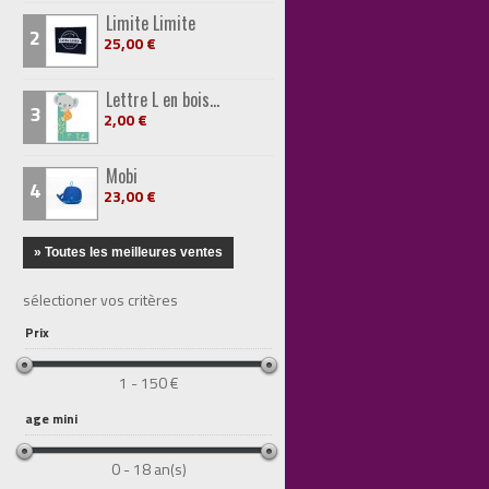
Limite Limite
2
25,00 €
Lettre L en bois...
3
2,00 €
Mobi
4
23,00 €
» Toutes les meilleures ventes
sélectioner vos critères
Prix
1 - 150 €
age mini
0 - 18 an(s)