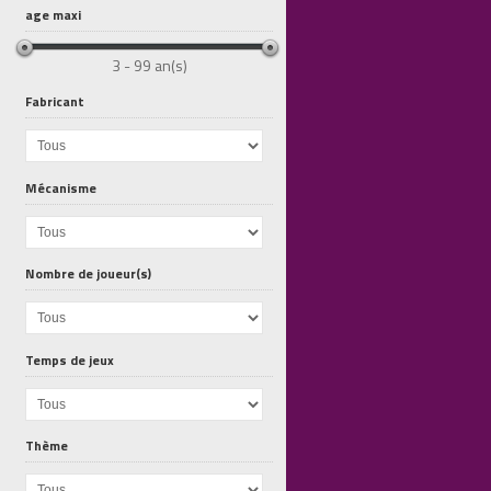
age maxi
3 - 99 an(s)
Fabricant
Mécanisme
Explorateurs...
Tokaido
Rush And...
Nombre de joueur(s)
Temps de jeux
Thème