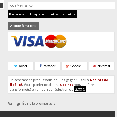
Prévenez-moi lorsque le produit est disponible
Ajouter à ma liste
Tweet
Partager
Google+
Pinterest
En achetant ce produit vous pouvez gagner jusqu'à
4
points de
fidélité
. Votre panier totalisera
4
points
pouvant être
transformé(s) en un bon de réduction de
2,00 €
.
Rating:
Écrire le premier avis