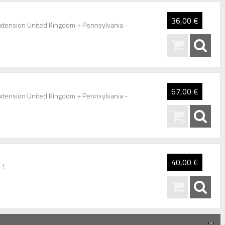
36,00 €
 Extension United Kingdom + Pennsylvania -
67,00 €
 Extension United Kingdom + Pennsylvania -
40,00 €
 !