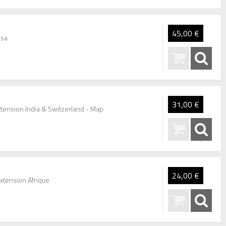
45,00 €
Usa
31,00 €
extension India & Switzerland - Map
24,00 €
Extension Afrique