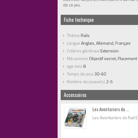
de ce jeu.
Fiche technique
Thème
Rails
Langue
Anglais, Allemand, Français
Critères généraux
Extension
Mécanisme
Objectif secret, Placement
age mini
8
Temps de jeux
30-60
Nombre de joueur(s)
2-5
Accessoires
Les Aventuriers du ...
Les Aventuriers du Rail 