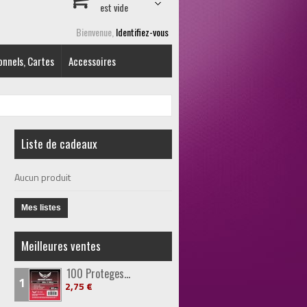
est vide
Bienvenue,
Identifiez-vous
onnels, Cartes
Accessoires
Liste de cadeaux
Aucun produit
Mes listes
Meilleures ventes
100 Proteges...
1
2,75 €