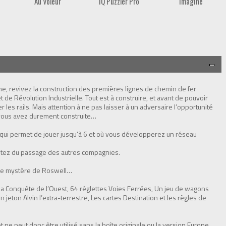
Au Voleur
IQ Puzzler Pro
Imagine
ne, revivez la construction des premières lignes de chemin de fer
de Révolution Industrielle. Tout est à construire, et avant de pouvoir
er les rails. Mais attention à ne pas laisser à un adversaire l’opportunité
 vous avez durement construite…
 qui permet de jouer jusqu’à 6 et où vous développerez un réseau
fitez du passage des autres compagnies.
 le mystère de Roswell…
t la Conquête de l’Ouest, 64 réglettes Voies Ferrées, Un jeu de wagons
 jeton Alvin l’extra-terrestre, Les cartes Destination et les règles de
t ne peut donc être utilisé sans la boîte originale ou la version Europe