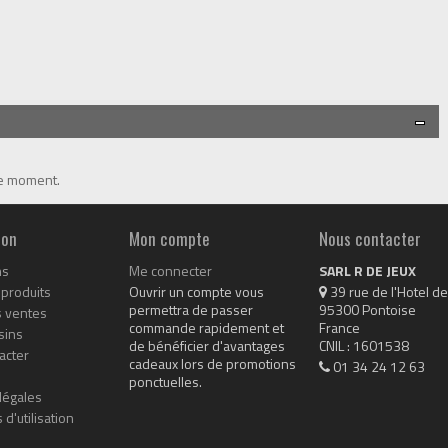
le moment.
ion
Mon compte
Nous contacter
ns
Me connecter
SARL R DE JEUX
produits
Ouvrir un compte vous
 39 rue de l'Hotel de 
permettra de passer
95300 Pontoise

s ventes
commande rapidement et
France

sins
de bénéficier d'avantages
CNIL : 1601538
acter
cadeaux lors de promotions
01 34 24 12 63
ponctuelles.
légales
 d'utilisation