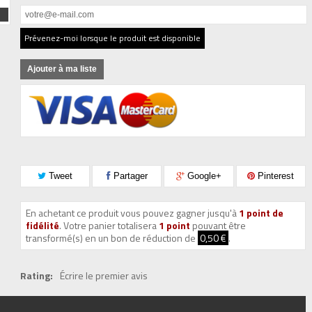
Prévenez-moi lorsque le produit est disponible
Ajouter à ma liste
Tweet
Partager
Google+
Pinterest
En achetant ce produit vous pouvez gagner jusqu'à
1
point de
fidélité
. Votre panier totalisera
1
point
pouvant être
transformé(s) en un bon de réduction de
0,50 €
.
Rating:
Écrire le premier avis