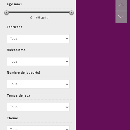
age maxi
3 - 99 an(s)
Fabricant
Mécanisme
Meeple Circus
Explorateurs...
Tokaido
Nombre de joueur(s)
Temps de jeux
Thème