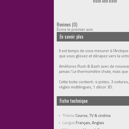
Rush And Bash
Reviews (0)
Écrire le premier avis
En savoir plus
Il est temps de vous mesurer à l’Arctique
que vous glissez et dérapez vers la victoi
Améliorez Rush & Bash avec de nouveaux 
jamais ! Le thermomètre chute, mais que 
Cette boite contient : 4 pistes, 3 voitures,
règles multilingues, 1 décor 3D.
Fiche technique
Thème
Course, TV & cinéma
Langue
Français, Anglais