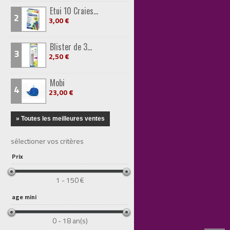
Etui 10 Craies...
2
3,00 €
Blister de 3...
3
2,50 €
Mobi
4
23,00 €
» Toutes les meilleures ventes
sélectioner vos critères
Prix
1 - 150 €
age mini
0 - 18 an(s)