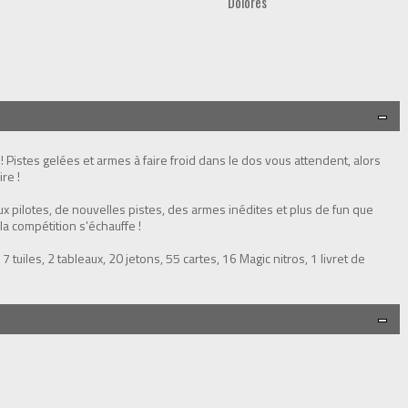
Dolores
 ! Pistes gelées et armes à faire froid dans le dos vous attendent, alors
re !
pilotes, de nouvelles pistes, des armes inédites et plus de fun que
la compétition s’échauffe !
 7 tuiles, 2 tableaux, 20 jetons, 55 cartes, 16 Magic nitros, 1 livret de