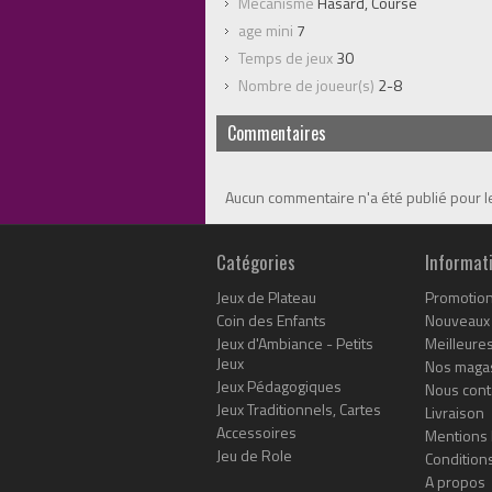
Mécanisme
Hasard, Course
age mini
7
Temps de jeux
30
Nombre de joueur(s)
2-8
Commentaires
Aucun commentaire n'a été publié pour 
Catégories
Informat
Jeux de Plateau
Promotio
Coin des Enfants
Nouveaux 
Jeux d'Ambiance - Petits
Meilleure
Jeux
Nos maga
Jeux Pédagogiques
Nous cont
Jeux Traditionnels, Cartes
Livraison
Accessoires
Mentions 
Jeu de Role
Conditions
A propos