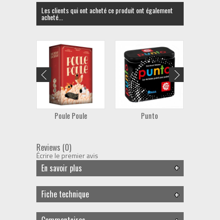
Les clients qui ont acheté ce produit ont également
acheté...
Poule Poule
Punto
I a
Reviews (0)
Écrire le premier avis
En savoir plus
Fiche technique
Commentaires