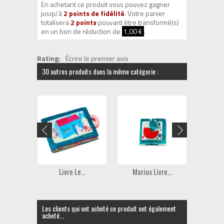
En achetant ce produit vous pouvez gagner
jusqu'à
2
points de fidélité
. Votre panier
totalisera
2
points
pouvant être transformé(s)
en un bon de réduction de
1,00 €
.
Rating:
Écrire le premier avis
30 autres produits dans la même catégorie :
Livre Le...
Marius Livre...
A
Les clients qui ont acheté ce produit ont également
acheté...