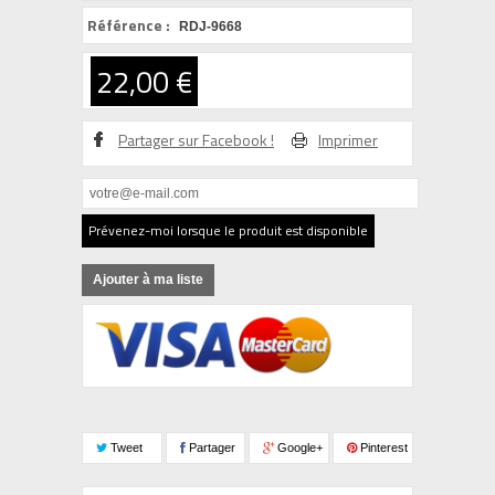
Référence :
RDJ-9668
22,00 €
Partager sur Facebook !
Imprimer
Prévenez-moi lorsque le produit est disponible
Ajouter à ma liste
Tweet
Partager
Google+
Pinterest