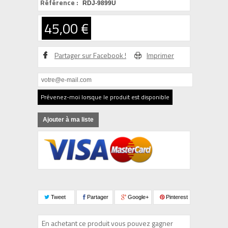
Référence :
RDJ-9899U
45,00 €
Partager sur Facebook !
Imprimer
Prévenez-moi lorsque le produit est disponible
Ajouter à ma liste
Tweet
Partager
Google+
Pinterest
En achetant ce produit vous pouvez gagner