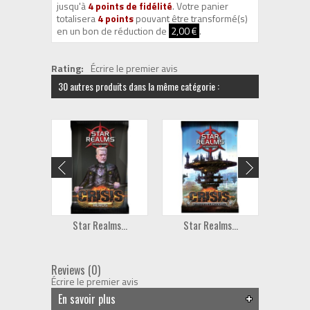
jusqu'à
4
points de fidélité
. Votre panier
totalisera
4
points
pouvant être transformé(s)
en un bon de réduction de
2,00 €
.
Rating:
Écrire le premier avis
30 autres produits dans la même catégorie :
Star Realms...
Star Realms...
Star
Reviews (0)
Écrire le premier avis
En savoir plus