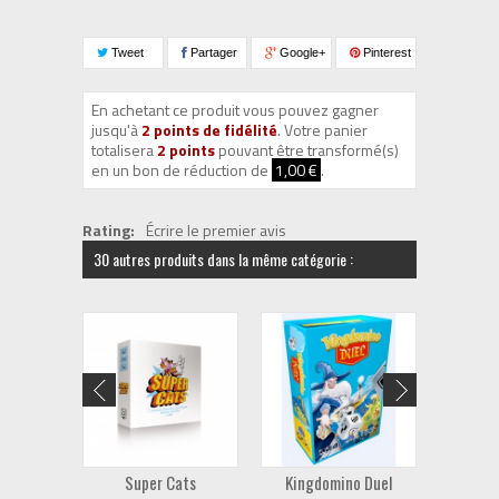
Tweet
Partager
Google+
Pinterest
En achetant ce produit vous pouvez gagner
jusqu'à
2
points de fidélité
. Votre panier
totalisera
2
points
pouvant être transformé(s)
en un bon de réduction de
1,00 €
.
Rating:
Écrire le premier avis
30 autres produits dans la même catégorie :
Super Cats
Kingdomino Duel
Vr