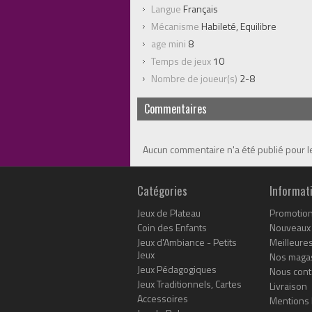
Langue
Français
Mécanisme
Habileté, Equilibre
age mini
8
Temps de jeux
10
Nombre de joueur(s)
2-8
Commentaires
Aucun commentaire n'a été publié pour 
Catégories
Informat
Jeux de Plateau
Promotio
Coin des Enfants
Nouveaux 
Jeux d'Ambiance - Petits
Meilleure
Jeux
Nos maga
Jeux Pédagogiques
Nous cont
Jeux Traditionnels, Cartes
Livraison
Accessoires
Mentions 