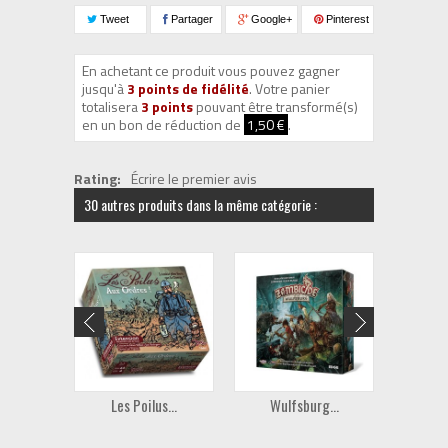
Tweet
Partager
Google+
Pinterest
En achetant ce produit vous pouvez gagner
jusqu'à
3
points de fidélité
. Votre panier
totalisera
3
points
pouvant être transformé(s)
en un bon de réduction de
1,50 €
.
Rating:
Écrire le premier avis
30 autres produits dans la même catégorie :
Les Poilus...
Wulfsburg...
Ando