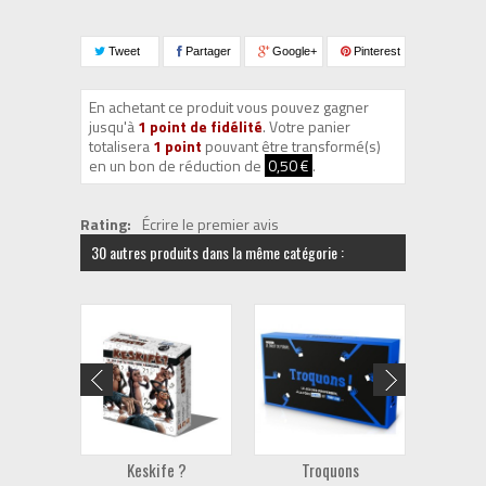
Tweet
Partager
Google+
Pinterest
En achetant ce produit vous pouvez gagner
jusqu'à
1
point de fidélité
. Votre panier
totalisera
1
point
pouvant être transformé(s)
en un bon de réduction de
0,50 €
.
Rating:
Écrire le premier avis
30 autres produits dans la même catégorie :
Keskife ?
Troquons
Il E