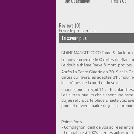
Ole Guacamole
Time's Up...
Reviews (0)
Écrire le premier avis
En savoir plus
BLANC MANGER COCO Tome 5 : Au fond d
Le nouveau jeu de 600 cartes de Blanc-ma
Le double thème "sexe & mort" provoque
Après La Petite Gâterie en 2019 et La 
cartes qui ravira les adeptes d'humour n
les thèmes de la mort et du sexe.
Chaque joueur reçoit 11 cartes blanches. L
Les autres joueurs choisissent une carte 
du jeu relit la carte bleue à haute voix a
point et devient maître du jeu. Le premie
Points forts
- Compagnon idéal de vos soirées entre
- Compatible à 100% avec les autres jeu