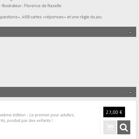
 Illustrateur : Florence de Nazelle
«questions», 468 cartes «réponses» et une règle du jeu.
27,00 €
xième édition - Le premier pour adultes,
s, produit par des enfants !