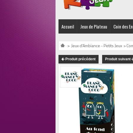
Accueil
Jeux de Plateau
Coin des E
>
Jeux d'Ambiance - Petits Jeux
>
Com
Produit précédent
Produit suivant