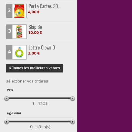
Porte Cartes 30...
2
4,00 €
Skip Bo
3
10,00 €
Lettre Clown O
4
2,00 €
» Toutes les meilleures ventes
sélectioner vos critères
Prix
1 - 150 €
age mini
0 - 18 an(s)