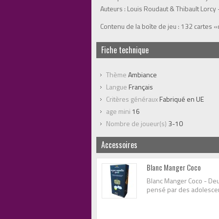
Auteurs : Louis Roudaut & Thibault Lorcy -
Contenu de la boîte de jeu : 132 cartes 
Fiche technique
Thème
Ambiance
Langue
Français
Critères généraux
Fabriqué en UE
age mini
16
Nombre de joueur(s)
3-10
Accessoires
Blanc Manger Coco
Blanc Manger Coco - Deu
pensé par des adolescent