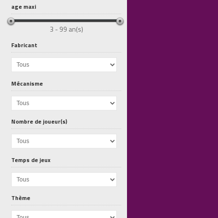
age maxi
3 - 99 an(s)
Fabricant
Mécanisme
Blanc Manger...
Blanc Manger...
Hidden Signs...
Nombre de joueur(s)
Temps de jeux
Thème