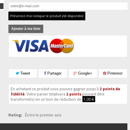
Prévenez-moi lorsque le produit est disponible
Ajouter à ma liste
Tweet
Partager
Google+
Pinterest
En achetant ce produit vous pouvez gagner jusqu'à
2
points de
fidélité
. Votre panier totalisera
2
points
pouvant être
transformé(s) en un bon de réduction de
1,00 €
.
Rating:
Écrire le premier avis