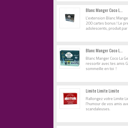
Blanc Manger Coco L...
L'extension Blanc Manger 
200 cartes bonus ! Le pr
adolescents, produit par
Blanc Manger Coco L...
Blanc Manger Coco La Gee
ressortir avec tes amis G
sommeille en toi !
Limite Limite Limite
Rallongez votre Limite Li
l'humour de vos amis av
scandaleuses.