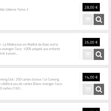
28,00 €
tite Gâterie Tome 3
26,00 €
: La Maîtresse en Maillot de Bain est la
anc-manger Coco. 100% adapté aux enfants
iné à jouer...
14,00 €
ming Out : 200 cartes bonus ! Le Coming
u célèbre jeu de cartes Blanc-manger Coco.
 cartes (160...