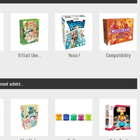
Il Etait Une...
Yesss !
Compatibility
ement acheté...