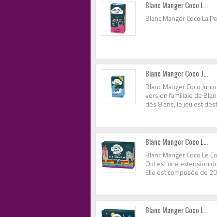
Blanc Manger Coco L...
Blanc Manger Coco La Pe
Blanc Manger Coco J...
Blanc Manger Coco Junior 
version familiale de Bl
dès 8 ans, le jeu est dest
Blanc Manger Coco L...
Blanc Manger Coco Le Co
Out est une extension d
Elle est composée de 200
Blanc Manger Coco L...