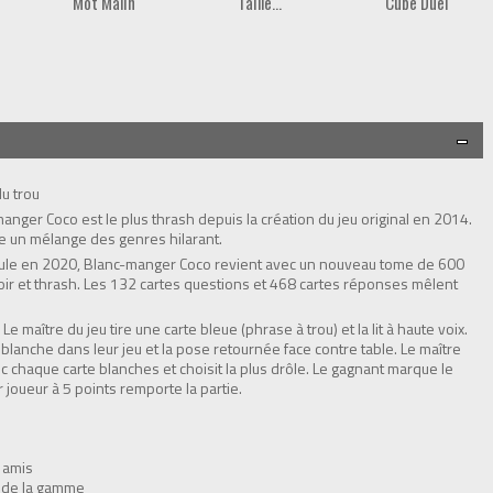
Mot Malin
Taille...
Cube Duel
u trou
nger Coco est le plus thrash depuis la création du jeu original en 2014.
 un mélange des genres hilarant.
Gaule en 2020, Blanc-manger Coco revient avec un nouveau tome de 600
oir et thrash. Les 132 cartes questions et 468 cartes réponses mêlent
e maître du jeu tire une carte bleue (phrase à trou) et la lit à haute voix.
blanche dans leur jeu et la pose retournée face contre table. Le maître
vec chaque carte blanches et choisit la plus drôle. Le gagnant marque le
r joueur à 5 points remporte la partie.
 amis
x de la gamme