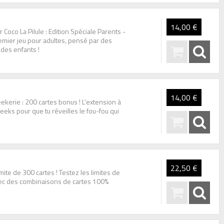
14,00 €
Coco La Pilule : Edition Spéciale Parents -
emier jeu pour adultes, pensé par des
 des enfants !
14,00 €
kerie : 200 cartes bonus ! L'extension à
eeks pour que tu réveilles le fou-fou qui
22,50 €
mite de 300 cartes ! Testez les limites de
ec des combinaisons de cartes 100%