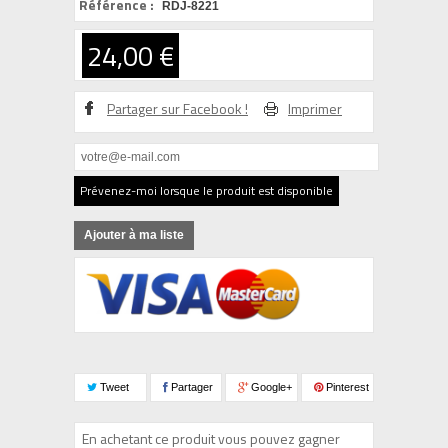
Référence :
RDJ-8221
24,00 €
Partager sur Facebook !
Imprimer
Prévenez-moi lorsque le produit est disponible
Ajouter à ma liste
Tweet
Partager
Google+
Pinterest
En achetant ce produit vous pouvez gagner