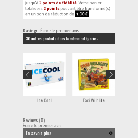
jusqu'à
2
points de fidélité
. Votre panier
totalisera
2
points
pouvant être transformé(s)
en un bon de réduction de
1,00 €
.
Rating:
Écrire le premier avis
30 autres produits dans la même catégorie :
Ice Cool
Taxi Wildlife
Pi
Reviews (0)
Écrire le premier avis
En savoir plus