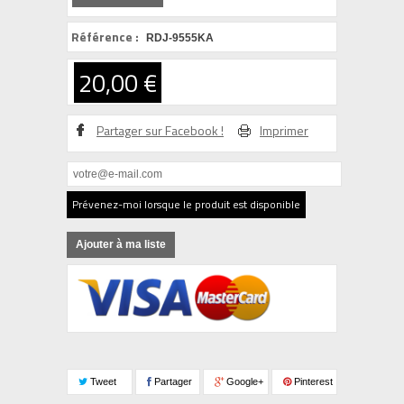
Référence :
RDJ-9555KA
20,00 €
Partager sur Facebook !
Imprimer
Prévenez-moi lorsque le produit est disponible
Ajouter à ma liste
Tweet
Partager
Google+
Pinterest