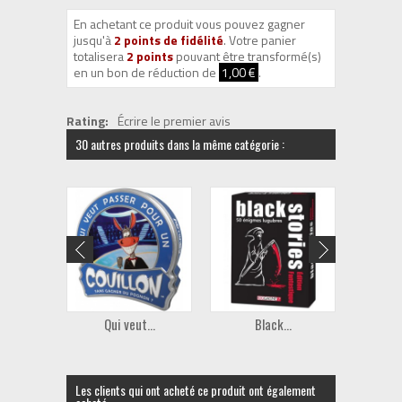
En achetant ce produit vous pouvez gagner
jusqu'à
2
points de fidélité
. Votre panier
totalisera
2
points
pouvant être transformé(s)
en un bon de réduction de
1,00 €
.
Rating:
Écrire le premier avis
30 autres produits dans la même catégorie :
Qui veut...
Black...
I Lo
Les clients qui ont acheté ce produit ont également