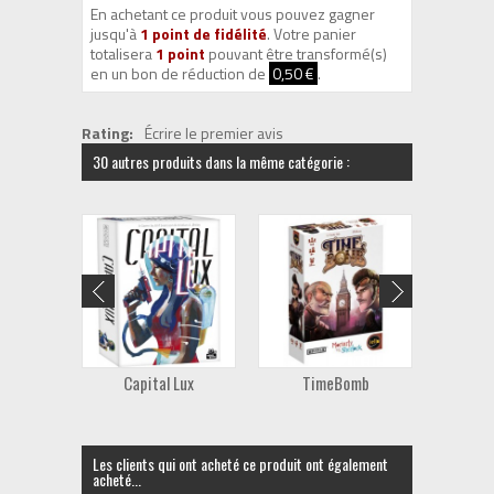
En achetant ce produit vous pouvez gagner
jusqu'à
1
point de fidélité
. Votre panier
totalisera
1
point
pouvant être transformé(s)
en un bon de réduction de
0,50 €
.
Rating:
Écrire le premier avis
30 autres produits dans la même catégorie :
Capital Lux
TimeBomb
Dic
Les clients qui ont acheté ce produit ont également
acheté...