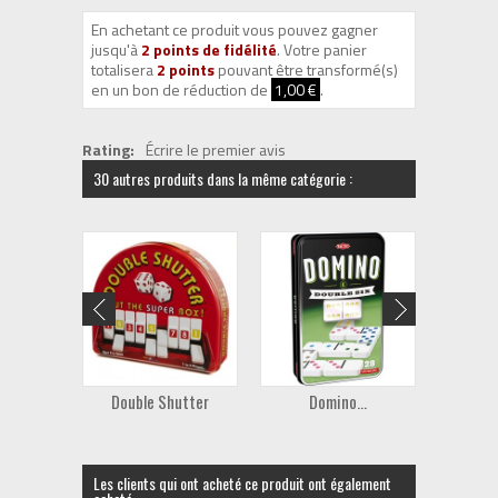
En achetant ce produit vous pouvez gagner
jusqu'à
2
points de fidélité
. Votre panier
totalisera
2
points
pouvant être transformé(s)
en un bon de réduction de
1,00 €
.
Rating:
Écrire le premier avis
30 autres produits dans la même catégorie :
Double Shutter
Domino...
D
Les clients qui ont acheté ce produit ont également