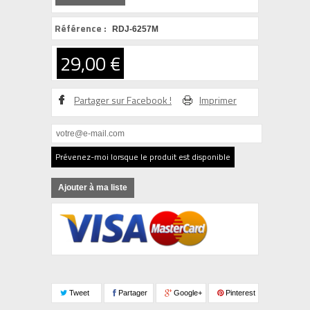
Référence :
RDJ-6257M
29,00 €
Partager sur Facebook !
Imprimer
Prévenez-moi lorsque le produit est disponible
Ajouter à ma liste
Tweet
Partager
Google+
Pinterest