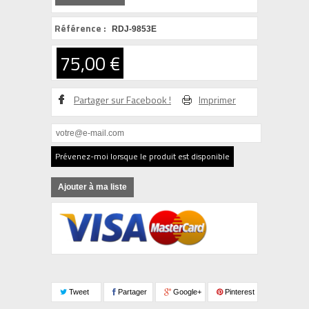
Référence :
RDJ-9853E
75,00 €
Partager sur Facebook !
Imprimer
Prévenez-moi lorsque le produit est disponible
Ajouter à ma liste
Tweet
Partager
Google+
Pinterest