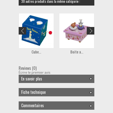
30 autres produits dans la même catégorie :
Cube...
Boite a...
B
Reviews (0)
Écrire le premier avis
En savoir plus
Fiche technique
Commentaires