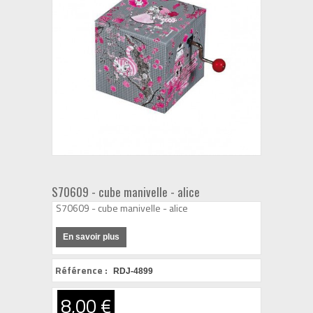
S70609 - cube manivelle - alice
S70609 - cube manivelle - alice
En savoir plus
Référence :
RDJ-4899
8,00 €