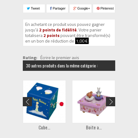
Tweet
Partager
Google+
Pinterest
En achetant ce produit vous pouvez gagner
jusqu'à
2
points de fidélité
. Votre panier
totalisera
2
points
pouvant être transformé(s)
en un bon de réduction de
1,00 €
.
Rating:
Écrire le premier avis
30 autres produits dans la même catégorie :
Cube...
Boite a...
B