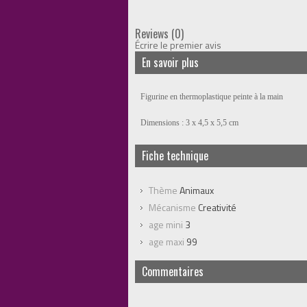
Reviews (0)
Écrire le premier avis
En savoir plus
Figurine en thermoplastique peinte à la main
Dimensions : 3 x 4,5 x 5,5 cm
Fiche technique
Thème
Animaux
Mécanisme
Creativité
age mini
3
age maxi
99
Commentaires