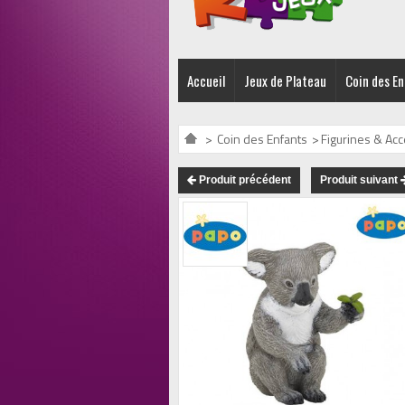
Accueil
Jeux de Plateau
Coin des E
>
Coin des Enfants
>
Figurines & Ac
Produit précédent
Produit suivant