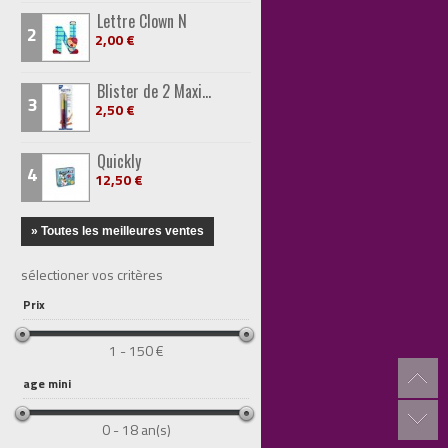
Lettre Clown N
2
2,00 €
Blister de 2 Maxi...
3
2,50 €
Quickly
4
12,50 €
» Toutes les meilleures ventes
sélectioner vos critères
Prix
1 - 150 €
age mini
0 - 18 an(s)