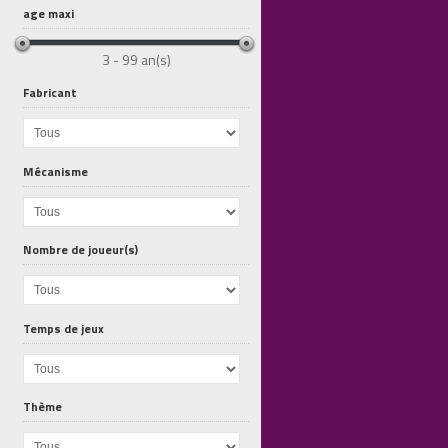
age maxi
3 - 99 an(s)
Fabricant
50052 Bébé...
50065 elan
50104...
Mécanisme
Nombre de joueur(s)
Temps de jeux
Thème
50023...
Dromadaire
56028 Bebe...