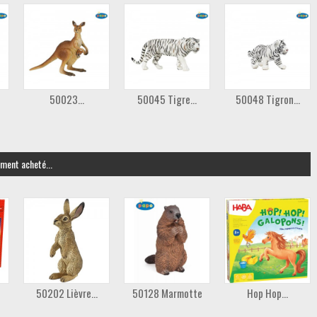
50023...
50045 Tigre...
50048 Tigron...
ement acheté...
50202 Lièvre...
50128 Marmotte
Hop Hop...