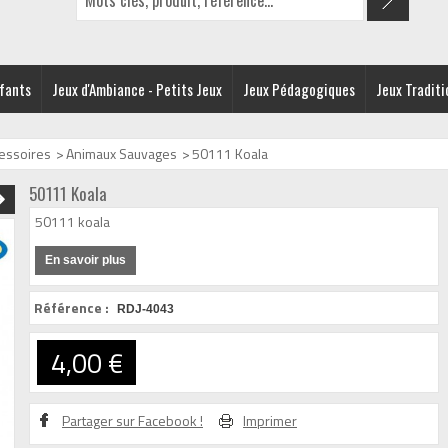
nfants
Jeux d'Ambiance - Petits Jeux
Jeux Pédagogiques
Jeux Traditi
cessoires
>
Animaux Sauvages
>
50111 Koala
50111 Koala
50111 koala
En savoir plus
Référence :
RDJ-4043
4,00 €
Partager sur Facebook !
Imprimer